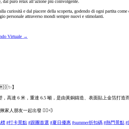
, dal puro relax all’azione più coinvolgente.
la curiosità e dal piacere della scoperta, godendo di ogni partita come d
aggio personale attraverso mondi sempre nuovi e stimolanti.
ondo Virtuale
→
🇴✨】
高達 6 米，重達 6.5 噸，是由黃銅鑄造、表面貼上金箔打
人朋友一起出發 🏃‍♂️💨
地標
#打卡景點
#跟團首選
#夏日優惠
#summer折扣碼
#熱門景點