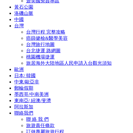
遊美國免簽專區
黃石公園
洛磯山脈
中國
台灣
台灣行程 完整攻略
癌篩健檢&醫學美容
台灣旅行地圖
台北捷運 路網圖
桃園機場捷運
旅居海外大陸地區人民申請入台觀光須知
歐洲
日本/ 韓國
中東/歐亞非
郵輪假期
墨西哥/中南美洲
東南亞/ 紐澳/斐濟
阿拉斯加
聯絡我們
聯 絡 我 們
旅遊責任條款
訂做專屬旅遊行程