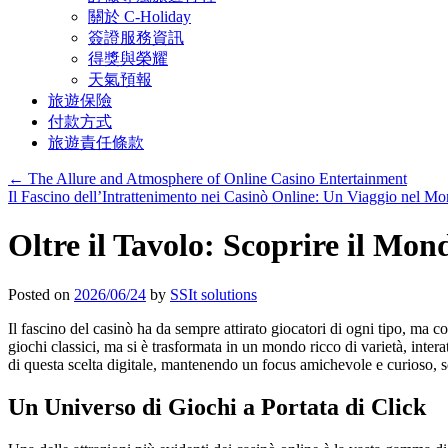
關於 C-Holiday
簽證服務資訊
得獎與榮耀
天氣預報
旅遊保險
付款方式
旅遊責任條款
←
The Allure and Atmosphere of Online Casino Entertainment
Il Fascino dell’Intrattenimento nei Casinò Online: Un Viaggio nel M
Oltre il Tavolo: Scoprire il Mo
Posted on
2026/06/24
by
SSIt solutions
Il fascino del casinò ha da sempre attirato giocatori di ogni tipo, ma c
giochi classici, ma si è trasformata in un mondo ricco di varietà, inter
di questa scelta digitale, mantenendo un focus amichevole e curioso, se
Un Universo di Giochi a Portata di Click