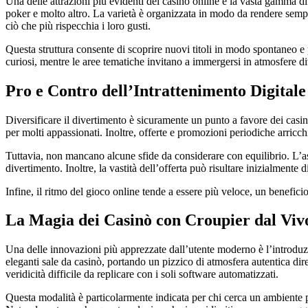
Una delle attrazioni più evidenti dei casinò online è la vasta gamma di 
poker e molto altro. La varietà è organizzata in modo da rendere sempl
ciò che più rispecchia i loro gusti.
Questa struttura consente di scoprire nuovi titoli in modo spontaneo e
curiosi, mentre le aree tematiche invitano a immergersi in atmosfere di
Pro e Contro dell’Intrattenimento Digitale
Diversificare il divertimento è sicuramente un punto a favore dei casinò
per molti appassionati. Inoltre, offerte e promozioni periodiche arricch
Tuttavia, non mancano alcune sfide da considerare con equilibrio. L’asse
divertimento. Inoltre, la vastità dell’offerta può risultare inizialmente 
Infine, il ritmo del gioco online tende a essere più veloce, un benefi
La Magia dei Casinò con Croupier dal Viv
Una delle innovazioni più apprezzate dall’utente moderno è l’introduzi
eleganti sale da casinò, portando un pizzico di atmosfera autentica di
veridicità difficile da replicare con i soli software automatizzati.
Questa modalità è particolarmente indicata per chi cerca un ambiente 