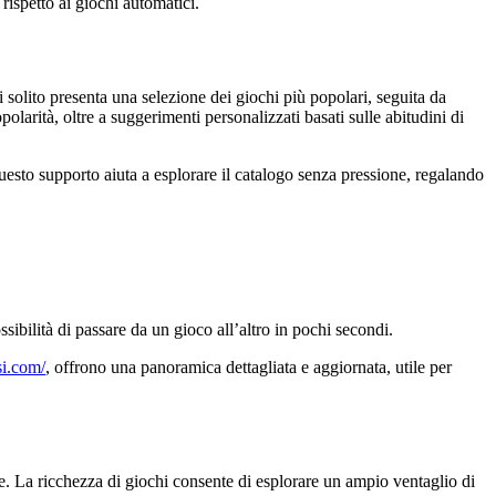
ispetto ai giochi automatici.
 solito presenta una selezione dei giochi più popolari, seguita da
olarità, oltre a suggerimenti personalizzati basati sulle abitudini di
esto supporto aiuta a esplorare il catalogo senza pressione, regalando
ssibilità di passare da un gioco all’altro in pochi secondi.
si.com/
, offrono una panoramica dettagliata e aggiornata, utile per
e. La ricchezza di giochi consente di esplorare un ampio ventaglio di