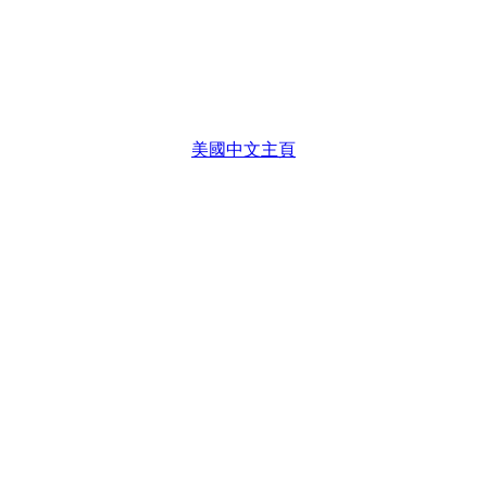
美國中文主頁