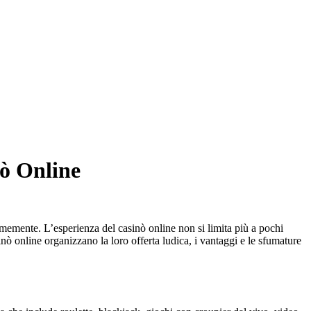
nò Online
normemente. L’esperienza del casinò online non si limita più a pochi
inò online organizzano la loro offerta ludica, i vantaggi e le sfumature