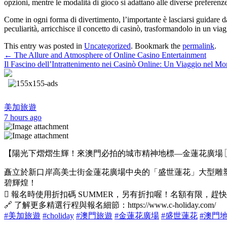
opzioni, mentre le modalità di gioco si adattano alle diverse preferenze
Come in ogni forma di divertimento, l’importante è lasciarsi guidare dal
peculiarità, arricchisce il concetto di casinò, trasformandolo in un vi
This entry was posted in
Uncategorized
. Bookmark the
permalink
.
←
The Allure and Atmosphere of Online Casino Entertainment
Il Fascino dell’Intrattenimento nei Casinò Online: Un Viaggio nel M
美加旅遊
7 hours ago
【陽光下熠熠生輝！來澳門必拍的城市精神地標—金蓮花廣場 🇲
矗立於新口岸高美士街金蓮花廣場中央的「盛世蓮花」大型雕塑，
碧輝煌！
🪎 報名時使用折扣碼 SUMMER，另有折扣喔！名額有限，趕快揪家
🔗 了解更多精選行程與報名細節：https://www.c-holiday.com/
#美加旅遊
#choliday
#澳門旅遊
#金蓮花廣場
#盛世蓮花
#澳門