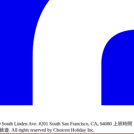
h Linden Ave. #201 South San Francisco, CA, 94080 上班
ll rights reserved by Choicest Holiday Inc.