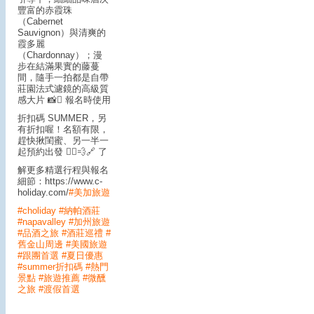
豐富的赤霞珠
（Cabernet
Sauvignon）與清爽的
霞多麗
（Chardonnay）；漫
步在結滿果實的藤蔓
間，隨手一拍都是自帶
莊園法式濾鏡的高級質
感大片 📸
🪎 報名時使用
折扣碼 SUMMER，另
有折扣喔！名額有限，
趕快揪閨蜜、另一半一
起預約出發 🏃‍♂️💨
🔗 了
解更多精選行程與報名
細節：https://www.c-
holiday.com/
#美加旅遊
#choliday
#納帕酒莊
#napavalley
#加州旅遊
#品酒之旅
#酒莊巡禮
#
舊金山周邊
#美國旅遊
#跟團首選
#夏日優惠
#summer折扣碼
#熱門
景點
#旅遊推薦
#微醺
之旅
#渡假首選