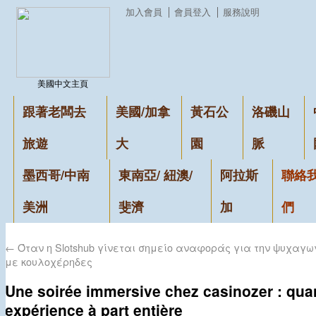
加入會員
會員登入
服務說明
美國中文主頁
跟著老闆去
美國/加拿
黃石公
洛磯山
旅遊
大
園
脈
墨西哥/中南
東南亞/ 紐澳/
阿拉斯
聯絡
美洲
斐濟
加
們
←
Όταν η Slotshub γίνεται σημείο αναφοράς για την ψυχαγω
με κουλοχέρηδες
Une soirée immersive chez casinozer : quan
expérience à part entière