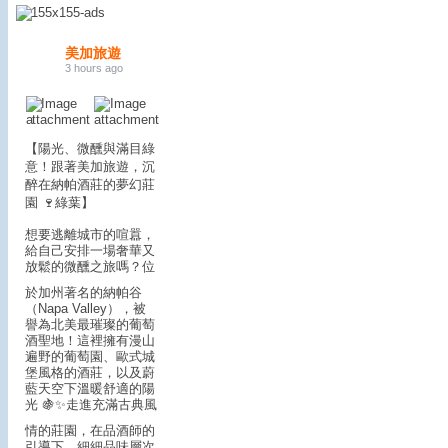
美加旅遊
3 hours ago
【陽光、微醺與滿目綠
意！跟著美加旅遊，沉
醉在納帕酒莊的夢幻莊
園 🍷綠葉】
想要逃離城市的喧囂，
給自己安排一場奢華又
放鬆的微醺之旅嗎？
位
於加州著名的納帕谷
（Napa Valley），被
譽為北美最璀璨的葡萄
酒聖地！這裡擁有漫山
遍野的葡萄園、歐式城
堡風格的酒莊，以及蔚
藍天空下溫暖舒適的陽
光 🍇✨
走進充滿古典風
情的莊園，在品酒師的
引導下，細細品味層次