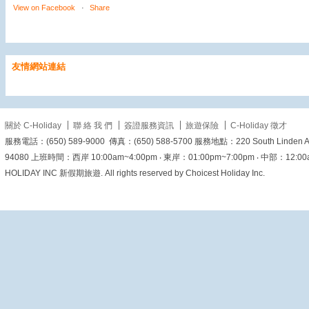
View on Facebook
·
Share
美加旅遊
友情網站連結
1 day ago
【3米巨型鑽石從天而
關於 C-Holiday
聯 絡 我 們
簽證服務資訊
旅遊保險
C-Holiday 徵才
降！來澳門銀河，感受
服務電話：(650) 589-9000 傳真：(650) 588-5700 服務地點：220 South Linden Ave. 
聲光交織的極致奢華
94080 上班時間：西岸 10:00am~4:00pm ‧ 東岸：01:00pm~7:00pm ‧ 中部：12:00am~6
💎✨】
HOLIDAY INC 新假期旅遊. All rights reserved by Choicest Holiday Inc.
提到澳門的夜晚，怎麼
能錯過這場震撼感官的
視覺盛宴？
位於澳門銀
河酒店大堂的「運財銀
鑽」（璀璨鑽石秀），
絕對是每一位遊客到澳
門必看的亮點！隨著如
夢似幻的音樂與絢麗燈
光起舞，高達 3 米的巨
型鑽石在噴泉水幕中緩
緩升起，耀眼奪目的光