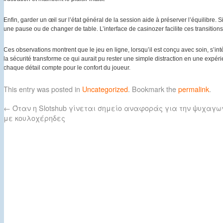
Enfin, garder un œil sur l’état général de la session aide à préserver l’équilibre. 
une pause ou de changer de table. L’interface de casinozer facilite ces transition
Ces observations montrent que le jeu en ligne, lorsqu’il est conçu avec soin, s’intè
la sécurité transforme ce qui aurait pu rester une simple distraction en une expér
chaque détail compte pour le confort du joueur.
This entry was posted in
Uncategorized
. Bookmark the
permalink
.
←
Όταν η Slotshub γίνεται σημείο αναφοράς για την ψυχαγω
με κουλοχέρηδες