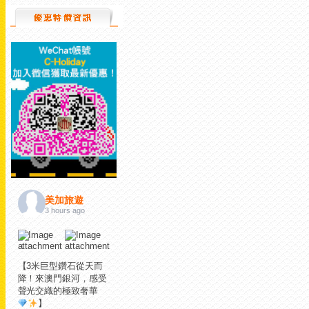
美加旅遊
3 hours ago
【3米巨型鑽石從天而
降！來澳門銀河，感受
聲光交織的極致奢華
】