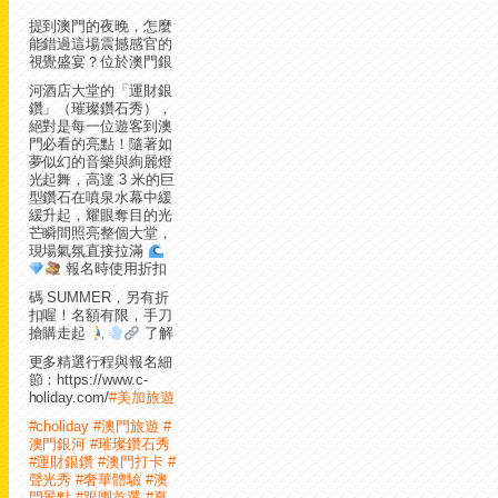
提到澳門的夜晚，怎麼
能錯過這場震撼感官的
視覺盛宴？
位於澳門銀
河酒店大堂的「運財銀
鑽」（璀璨鑽石秀），
絕對是每一位遊客到澳
門必看的亮點！隨著如
夢似幻的音樂與絢麗燈
光起舞，高達 3 米的巨
型鑽石在噴泉水幕中緩
緩升起，耀眼奪目的光
芒瞬間照亮整個大堂，
現場氣氛直接拉滿
報名時使用折扣
碼 SUMMER，另有折
扣喔！名額有限，手刀
搶購走起
了解
更多精選行程與報名細
節：https://www.c-
holiday.com/
#美加旅遊
#choliday
#澳門旅遊
#
澳門銀河
#璀璨鑽石秀
#運財銀鑽
#澳門打卡
#
聲光秀
#奢華體驗
#澳
門景點
#跟團首選
#夏