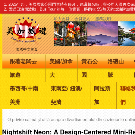
1. 2026年起，美國國家公園門票時有修改，建議報名時，與公司人員再次
2. 因近日油價波動，Bus Tour 的每一位貴賓，將酌收 $5/每天的燃油附加
加入會員
會員登入
服務說明
美國中文主頁
跟著老闆去
美國/加拿
黃石公
洛磯山
旅遊
大
園
脈
墨西哥/中南
東南亞/ 紐澳/
阿拉斯
聯絡
美洲
斐濟
加
們
←
O privire calmă și utilă asupra divertismentului din cazinourile onlin
Nightshift Neon: A Design-Centered Mini-