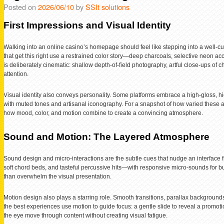
Posted on
2026/06/10
by
SSIt solutions
First Impressions and Visual Identity
Walking into an online casino’s homepage should feel like stepping into a well-cu
that get this right use a restrained color story—deep charcoals, selective neon 
is deliberately cinematic: shallow depth-of-field photography, artful close-ups o
attention.
Visual identity also conveys personality. Some platforms embrace a high-gloss, hig
with muted tones and artisanal iconography. For a snapshot of how varied these 
how mood, color, and motion combine to create a convincing atmosphere.
Sound and Motion: The Layered Atmosphere
Sound design and micro-interactions are the subtle cues that nudge an interfac
soft chord beds, and tasteful percussive hits—with responsive micro-sounds for b
than overwhelm the visual presentation.
Motion design also plays a starring role. Smooth transitions, parallax backgrounds
the best experiences use motion to guide focus: a gentle slide to reveal a promot
the eye move through content without creating visual fatigue.