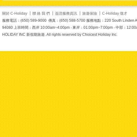
上金箔打造而成。在蔚
藍天空與陽光照耀下，
金色蓮花盛開得栩栩如
關於 C-Holiday
聯 絡 我 們
簽證服務資訊
旅遊保險
C-Holiday 徵才
生、金碧輝煌！
報
服務電話：(650) 589-9000 傳真：(650) 588-5700 服務地點：220 South Linden Ave. 
名時使用折扣碼
94080 上班時間：西岸 10:00am~4:00pm ‧ 東岸：01:00pm~7:00pm ‧ 中部：12:00am~6
SUMMER，另有折扣
HOLIDAY INC 新假期旅遊. All rights reserved by Choicest Holiday Inc.
喔！名額有限，趕快揪
家人朋友一起出發
了解更多精選行
程與報名細節：
https://www.c-
holiday.com/
#美加旅遊
#choliday
#澳門旅遊
#
金蓮花廣場
#盛世蓮花
#澳門地標
#打卡景點
#
跟團首選
#夏日優惠
#summer折扣碼
#熱門
景點
#旅遊推薦
#澳門
打卡
View on Facebook
·
Share
2
1
0