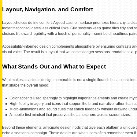
Layout, Navigation, and Comfort
Layout choices define comfort. A good casino interface prioritizes hierarchy: a clea
footer that consolidates less critical links. Grid systems keep game tiles tidy an
choices tilt toward legibility with a touch of personality—semi-bold headlines pai
Accessibility-informed design complements atmosphere by ensuring contrasts and
visual voice. The result is a layout that welcomes longer sessions: readable text, 
What Stands Out and What to Expect
What makes a casino’s design memorable is not a single flourish but a consistent s
that shape the overall mood:
Color accents used sparingly to highlight important elements and create rhyt
High-fidelity imagery and icons that support the brand narrative rather than co
Micro-animations and sound cues that enrich feedback without drawing undue
A mobile-first mindset that preserves the atmosphere across screen sizes.
Beyond these elements, anticipate design nods that give each platform a unique cha
echo a seasonal campaign. These details are what users often remember even if 