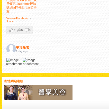
日優惠
#summer折扣
碼
#熱門景點
#旅遊推
薦
View on Facebook
·
Share
0
0
0
美加旅遊
1 day ago
【陽光下熠熠生輝！來
澳門必拍的城市精神地
標—金蓮花廣場
友情網站連結
】
矗立於新口岸高美士街
金蓮花廣場中央的「盛
世蓮花」大型雕塑，高
達 6 米，重達 6.5 噸，
是由黃銅鑄造、表面貼