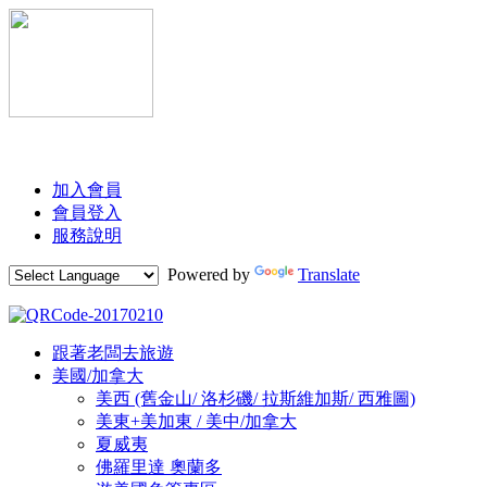
加入會員
會員登入
服務說明
Powered by
Translate
Skip
跟著老闆去旅遊
to
美國/加拿大
content
美西 (舊金山/ 洛杉磯/ 拉斯維加斯/ 西雅圖)
美東+美加東 / 美中/加拿大
夏威夷
佛羅里達 奧蘭多