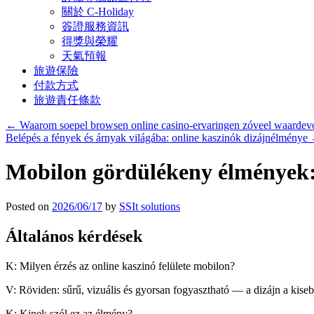
關於 C-Holiday
簽證服務資訊
得獎與榮耀
天氣預報
旅遊保險
付款方式
旅遊責任條款
←
Waarom soepel browsen online casino-ervaringen zóveel waardevol
Belépés a fények és árnyak világába: online kaszinók dizájnélménye
Mobilon gördülékeny élmények: 
Posted on
2026/06/17
by
SSIt solutions
Általános kérdések
K: Milyen érzés az online kaszinó felülete mobilon?
V: Röviden: sűrű, vizuális és gyorsan fogyasztható — a dizájn a kise
K: Kinek szól ez az élmény?