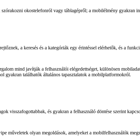
 szórakozni okostelefonról vagy táblagépről; a mobilélmény gyakran ink
znek, a keresés és a kategóriák egy érintéssel elérhetők, és a funkcio
rgalom mind javítják a felhasználói elégedettséget, különösen mobiladat
hol gyakran találhatók általános tapasztalatok a mobilplatformokról.
angok visszafogottabbak, és gyakran a felhasználó döntése szerint kapcs
wipe műveletek olyan megoldások, amelyeket a mobilfelhasználók megszo