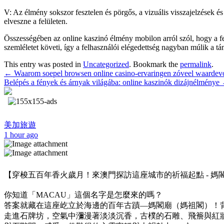
V: Az élmény sokszor fesztelen és pörgős, a vizuális visszajelzések é
elveszne a felületen.
Összességében az online kaszinó élmény mobilon arról szól, hogy a fel
szemléletet követi, így a felhasználói elégedettség nagyban múlik a tá
This entry was posted in
Uncategorized
. Bookmark the
permalink
.
←
Waarom soepel browsen online casino-ervaringen zóveel waardevol
Belépés a fények és árnyak világába: online kaszinók dizájnélménye
美加旅遊
1 hour ago
【穿梭五百年香火歲月！來澳門探訪這座城市的祈福起點 - 媽閣廟 
你知道「MACAU」這個名字是怎麼來的嗎？
答案就藏在這座屹立於海邊的百年古蹟—媽閣廟（媽祖閣）！
走進石牌坊，空氣中瀰漫著淡淡沉香，古樸的石雕、飛簷與紅