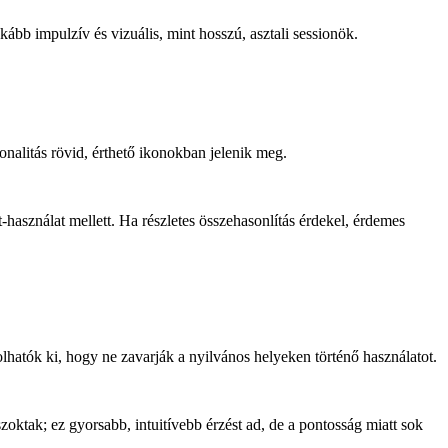
ább impulzív és vizuális, mint hosszú, asztali sessionök.
nalitás rövid, érthető ikonokban jelenik meg.
-használat mellett. Ha részletes összehasonlítás érdekel, érdemes
olhatók ki, hogy ne zavarják a nyilvános helyeken történő használatot.
ktak; ez gyorsabb, intuitívebb érzést ad, de a pontosság miatt sok