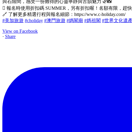
與石階間，感受一份難得的心靈寧靜與古韻魅力 🌿📸
🪎 報名時使用折扣碼 SUMMER，另有折扣喔！名額有限，趕快揪家
🔗 了解更多精選行程與報名細節：https://www.c-holiday.com/
#美加旅遊
#choliday
#澳門旅遊
#媽閣廟
#媽祖閣
#世界文化遺
View on Facebook
·
Share