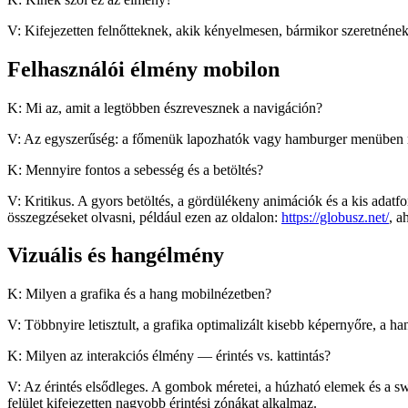
V: Kifejezetten felnőtteknek, akik kényelmesen, bármikor szeretnének
Felhasználói élmény mobilon
K: Mi az, amit a legtöbben észrevesznek a navigáción?
V: Az egyszerűség: a főmenük lapozhatók vagy hamburger menüben rejtő
K: Mennyire fontos a sebesség és a betöltés?
V: Kritikus. A gyors betöltés, a gördülékeny animációk és a kis adatfo
összegzéseket olvasni, például ezen az oldalon:
https://globusz.net/
, a
Vizuális és hangélmény
K: Milyen a grafika és a hang mobilnézetben?
V: Többnyire letisztult, a grafika optimalizált kisebb képernyőre, a h
K: Milyen az interakciós élmény — érintés vs. kattintás?
V: Az érintés elsődleges. A gombok méretei, a húzható elemek és a s
felület kifejezetten nagyobb érintési zónákat alkalmaz.