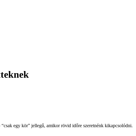
tteknek
“csak egy kör” jellegű, amikor rövid időre szeretnénk kikapcsolódni.