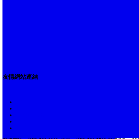
友情網站連結
關於 C-Holiday
聯 絡 我 們
簽證服務資訊
旅遊保險
C-Holiday 徵才