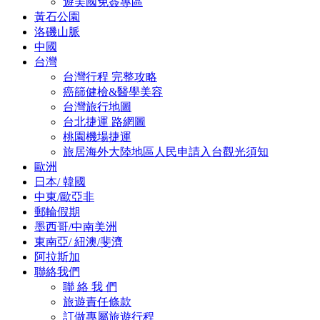
遊美國免簽專區
黃石公園
洛磯山脈
中國
台灣
台灣行程 完整攻略
癌篩健檢&醫學美容
台灣旅行地圖
台北捷運 路網圖
桃園機場捷運
旅居海外大陸地區人民申請入台觀光須知
歐洲
日本/ 韓國
中東/歐亞非
郵輪假期
墨西哥/中南美洲
東南亞/ 紐澳/斐濟
阿拉斯加
聯絡我們
聯 絡 我 們
旅遊責任條款
訂做專屬旅遊行程