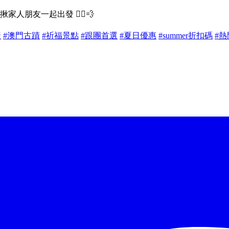
人朋友一起出發 🏃‍♂️💨
產
#澳門古蹟
#祈福景點
#跟團首選
#夏日優惠
#summer折扣碼
#