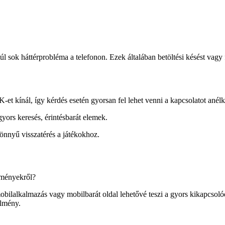
túl sok háttérprobléma a telefonon. Ezek általában betöltési késést va
-et kínál, így kérdés esetén gyorsan fel lehet venni a kapcsolatot anélkü
yors keresés, érintésbarát elemek.
önnyű visszatérés a játékokhoz.
lményekről?
bilalkalmazás vagy mobilbarát oldal lehetővé teszi a gyors kikapcsolód
élmény.