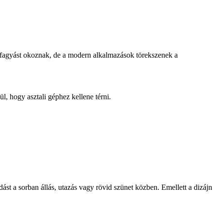
gy fagyást okoznak, de a modern alkalmazások törekszenek a
l, hogy asztali géphez kellene térni.
ást a sorban állás, utazás vagy rövid szünet közben. Emellett a dizájn