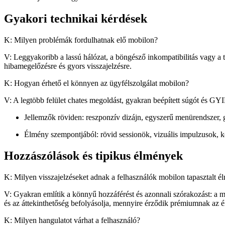
Gyakori technikai kérdések
K: Milyen problémák fordulhatnak elő mobilon?
V: Leggyakoribb a lassú hálózat, a böngésző inkompatibilitás vagy a 
hibamegelőzésre és gyors visszajelzésre.
K: Hogyan érhető el könnyen az ügyfélszolgálat mobilon?
V: A legtöbb felület chates megoldást, gyakran beépített súgót és GYIK
Jellemzők röviden: reszponzív dizájn, egyszerű menürendszer, g
Élmény szempontjából: rövid sessionök, vizuális impulzusok, k
Hozzászólások és tipikus élmények
K: Milyen visszajelzéseket adnak a felhasználók mobilon tapasztalt é
V: Gyakran említik a könnyű hozzáférést és azonnali szórakozást: a mo
és az áttekinthetőség befolyásolja, mennyire érződik prémiumnak az 
K: Milyen hangulatot várhat a felhasználó?