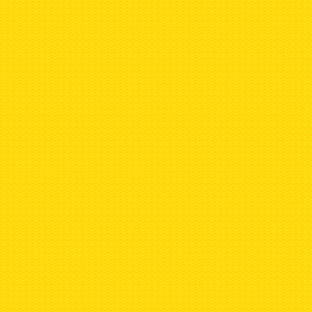
下幸福感直接拉滿
報名時使用折扣碼
SUMMER，另有折扣
喔！名額有限，趕快揪
閨蜜、另一半一起報名
出發
了解更多
精選行程與報名細節：
https://www.c-
holiday.com/
#美加旅遊
#choliday
#澳門旅遊
#
戀愛巷
#葡式蛋撻
#澳
門美食
#澳門打卡
#大
三巴
#葡式風情
#浪漫
景點
#網美打卡
#跟團
首選
#夏日優惠
#summer折扣碼
#旅遊
推薦
View on Facebook
·
Share
1
1
0
美加旅遊