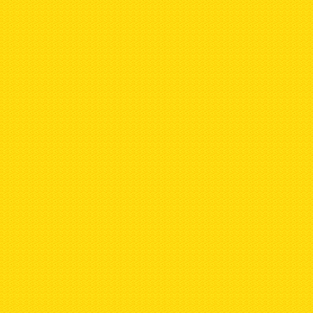
2
1
0
美加旅遊
4 days ago
【日月雙貝閃耀日月
灣！來珠海近距離感受
海上的建築奇蹟
】
你有看過「從海裡長出
來」的歌劇院嗎？
來到
珠海，除了藍天大海，
絕對不能錯過這座中國
唯一建在海島上的歌劇
院『珠海大劇院』！由
一大一小兩組白色「貝
殼」組成的造型，就像
盛開在蔚藍大海中的巨
型珍珠貝，因此大家親
切地稱它為「日月貝」
白天，純白色的
貝殼建築在陽光與海浪