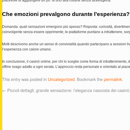
piacevole di aggiungere un po’ di brio alla routine senza stravolgerla.
Che emozioni prevalgono durante l’esperienza?
Domanda: quali sensazioni emergono più spesso? Risposta: curiosità, divertime
coinvolgente senza essere opprimente; le piattaforme puntano a intrattenere, sor
Molti descrivono anche un senso di convivialità quando partecipano a sessioni liv
l’esperienza con calore umano.
In conclusione, il casinò online, per chi lo sceglie come forma di intrattenimento,
offrire svago adatto a ogni serata. L’approccio resta personale e orientato al pia
This entry was posted in
Uncategorized
. Bookmark the
permalink
.
←
Piccoli dettagli, grande sensazione: l’eleganza nascosta dei casinò