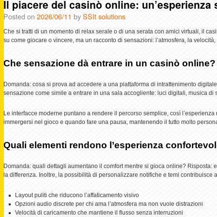
Il piacere del casinò online: un’esperienza
Posted on
2026/06/11
by
SSIt solutions
Che si tratti di un momento di relax serale o di una serata con amici virtuali, il ca
su come giocare o vincere, ma un racconto di sensazioni: l’atmosfera, la velocità, la
Che sensazione dà entrare in un casinò online?
Domanda: cosa si prova ad accedere a una piattaforma di intrattenimento digitale?
sensazione come simile a entrare in una sala accogliente: luci digitali, musica di 
Le interfacce moderne puntano a rendere il percorso semplice, così l’esperienza
immergersi nel gioco e quando fare una pausa, mantenendo il tutto molto persona
Quali elementi rendono l’esperienza confortevo
Domanda: quali dettagli aumentano il comfort mentre si gioca online? Risposta: el
la differenza. Inoltre, la possibilità di personalizzare notifiche e temi contribuisc
Layout puliti che riducono l’affaticamento visivo
Opzioni audio discrete per chi ama l’atmosfera ma non vuole distrazioni
Velocità di caricamento che mantiene il flusso senza interruzioni