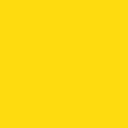
交織下優雅耀眼；到了
夜晚，燈光秀如夢似
幻，閃耀在香洲灣畔，
隨手一拍都是令人驚豔
的高級感大片！
專
屬折扣優惠
報名時
使用折扣碼
【SUMMER】，另有
折扣喔！名額有限，手
刀搶購走起
#美加
旅遊
#choliday
#珠海
旅遊
#珠海大劇院
#日
月貝
#香洲灣
#廣東旅
遊
#建築美學
#打卡熱
點
#海景地標
#跟團首
選
#夏日優惠
#summer折扣碼
#旅遊
推薦
View on Facebook
·
Share
0
1
0