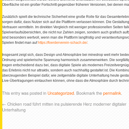
Oberfläche ist ein großer Fortschritt gegenüber früheren Versionen, bei denen ma
Zusätzlich spielt die technische Sicherheit eine große Rolle für das Gesamterle
sorgen dafür, dass Nutzer sich auf die Plattform verlassen können. Die Gestaltung 
Vertrauen vermitteln. Im direkten Vergleich mit weniger professionellen Seiten fa
Spielverlaufsübersichten, die nicht nur Zahlen zeigen, sondern auch grafisch au
sind besonders wertvoll, wenn man die Plattform langfristig und verantwortungsv
Spielen findet man auf
https://foerderverein-schach.de/
.
Insgesamt zeigt sich, dass Design und Atmosphäre bei minedrop weit mehr bedeut
Ordnung und spielerische Spannung harmonisch zusammenwirken. Die sorgfältige
tragen entscheidend dazu bei, dass digitale Spiele als modernes Freizeitvergn
das Erlebnis nicht nur attraktiv, sondern auch nachhaltig gestaltet ist. Die Ko
überzeugenden Beispiel dafür, wie zeitgemäße digitale Unterhaltung heute gestalte
Live-Übertragungen eintauchen können, ohne dass die Atmosphäre durch technis
This entry was posted in
Uncategorized
. Bookmark the
permalink
.
←
Chicken road führt mitten ins pulsierende Herz moderner digitaler
Unterhaltung