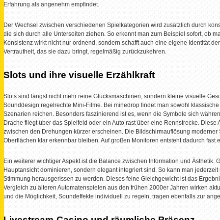
Erfahrung als angenehm empfindet.
Der Wechsel zwischen verschiedenen Spielkategorien wird zusätzlich durch konsi
die sich durch alle Unterseiten ziehen. So erkennt man zum Beispiel sofort, ob ma
Konsistenz wirkt nicht nur ordnend, sondern schafft auch eine eigene Identität der
Vertrautheit, das sie dazu bringt, regelmäßig zurückzukehren.
Slots und ihre visuelle Erzählkraft
Slots sind längst nicht mehr reine Glücksmaschinen, sondern kleine visuelle G
Sounddesign regelrechte Mini-Filme. Bei minedrop findet man sowohl klassische 
Szenarien reichen. Besonders faszinierend ist es, wenn die Symbole sich währen
Drache fliegt über das Spielfeld oder ein Auto rast über eine Rennstrecke. Diese
zwischen den Drehungen kürzer erscheinen. Die Bildschirmauflösung moderner Slo
Oberflächen klar erkennbar bleiben. Auf großen Monitoren entsteht dadurch fast e
Ein weiterer wichtiger Aspekt ist die Balance zwischen Information und Ästhetik.
Hauptansicht dominieren, sondern elegant integriert sind. So kann man jederze
Stimmung herausgerissen zu werden. Dieses feine Gleichgewicht ist das Ergebn
Vergleich zu älteren Automatenspielen aus den frühen 2000er Jahren wirken aktue
und die Möglichkeit, Soundeffekte individuell zu regeln, tragen ebenfalls zur
Livestream-Casino und räumliche Präsenz