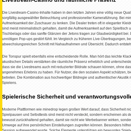
Die Livestream-Casino-Inhalte haben in den letzten Jahren eine völlig neue Quali
sorgfältig ausgewählter Beleuchtung und professioneller Kameraführung. Bei m
Aufmerksamkeit der Zuschauer zu lenken. Die Dealer treten oft in eleganter Kle
sind meist minimalistisch gehalten, damit die Aufmerksamkeit auf den Spieltisch u
Tischbelags oder das sanfte Glänzen der Jetons tragen zur Glaubwürdigkeit bei. D
unnötigen Pop-ups gestört fühlt. Im Vergleich zu früheren Live-Übertragungen, be
abwechslungsreichen Schnitt mit Nahaufnahmen und Übersicht. Dadurch entsteht 
Die Tonspur spielt ebenfalls eine entscheidende Rolle. Man hört das leichte Kl
akustischen Details verstärken die räumliche Präsenz erheblich und unterscheiden
dass sie die Livestreams auch mit reduzierter Bildrate schauen können, ohne dass 
angenehmes Erlebnis zu haben. Für Nutzer, die den sozialen Aspekt schätzen, b
betreten. Die Kombination aus hochwertiger Bildregie und authentischer Akusti
Spielens.
Spielerische Sicherheit und verantwortungsvol
Moderne Plattformen wie minedrop legen großen Wert darauf, dass Sicherheit nich
Spielpausen und Selbsttests sind meist nicht versteckt, sondern erscheinen als 
bewusst zurückhaltend gehalten, damit sie nicht wie Werbebanner wirken, sondern 
Umwege auf ihre persönlichen Einstellungen zugreifen können. Besonders hilfreich 
Session aufgewendet wurde. Solche Elemente unterstützen ein bewusstes Spielver