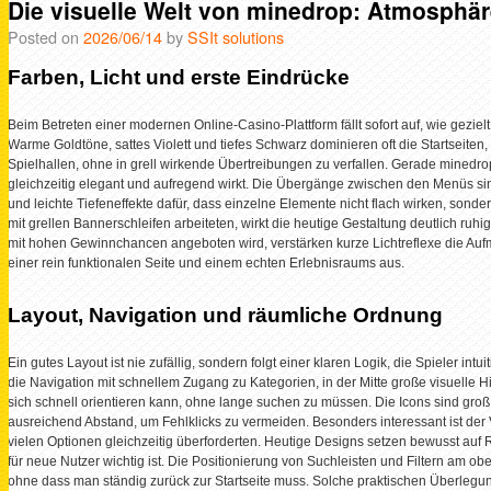
Die visuelle Welt von minedrop: Atmosphäre
Posted on
2026/06/14
by
SSIt solutions
Farben, Licht und erste Eindrücke
Beim Betreten einer modernen Online-Casino-Plattform fällt sofort auf, wie gez
Warme Goldtöne, sattes Violett und tiefes Schwarz dominieren oft die Startsei
Spielhallen, ohne in grell wirkende Übertreibungen zu verfallen. Gerade minedrop 
gleichzeitig elegant und aufregend wirkt. Die Übergänge zwischen den Menüs sind
und leichte Tiefeneffekte dafür, dass einzelne Elemente nicht flach wirken, sond
mit grellen Bannerschleifen arbeiteten, wirkt die heutige Gestaltung deutlich ru
mit hohen Gewinnchancen angeboten wird, verstärken kurze Lichtreflexe die Au
einer rein funktionalen Seite und einem echten Erlebnisraums aus.
Layout, Navigation und räumliche Ordnung
Ein gutes Layout ist nie zufällig, sondern folgt einer klaren Logik, die Spieler int
die Navigation mit schnellem Zugang zu Kategorien, in der Mitte große visuelle Hi
sich schnell orientieren kann, ohne lange suchen zu müssen. Die Icons sind gro
ausreichend Abstand, um Fehlklicks zu vermeiden. Besonders interessant ist der 
vielen Optionen gleichzeitig überforderten. Heutige Designs setzen bewusst auf
für neue Nutzer wichtig ist. Die Positionierung von Suchleisten und Filtern am 
ohne dass man ständig zurück zur Startseite muss. Solche praktischen Überlegung