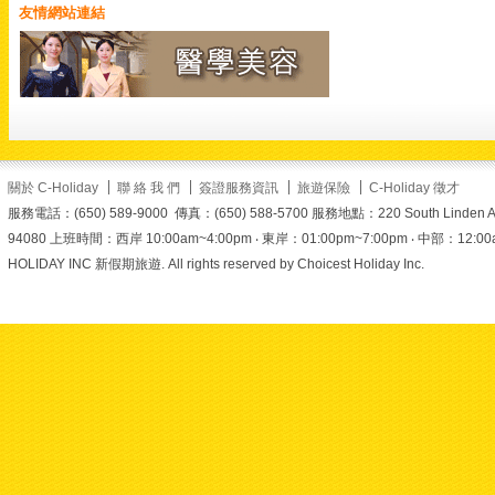
友情網站連結
得的心靈寧靜與古韻魅
力
報名時使用
折扣碼 SUMMER，另
有折扣喔！名額有限，
趕快揪家人朋友一起出
發
了解更多精
選行程與報名細節：
https://www.c-
holiday.com/
#美加旅遊
關於 C-Holiday
聯 絡 我 們
簽證服務資訊
旅遊保險
C-Holiday 徵才
#choliday
#澳門旅遊
#
服務電話：(650) 589-9000 傳真：(650) 588-5700 服務地點：220 South Linden Ave. 
媽閣廟
#媽祖閣
#世界
94080 上班時間：西岸 10:00am~4:00pm ‧ 東岸：01:00pm~7:00pm ‧ 中部：12:00am~6
文化遺產
#澳門古蹟
#
祈福景點
#跟團首選
#
HOLIDAY INC 新假期旅遊. All rights reserved by Choicest Holiday Inc.
夏日優惠
#summer折
扣碼
#熱門景點
#旅遊
推薦
#澳門打卡
View on Facebook
·
Share
1
0
0
美加旅遊
2 days ago