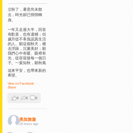
立秋了，暑意尚未散
去，時光卻已悄悄轉
身。
一年又走過大半，回首
有歡喜，也有遺憾；但
歲月從不辜負認真生活
的人。願這個秋天，褪
去浮躁，沉澱美好；願
我們心中有暖、眼裡有
光，從容迎接每一個日
子。
一葉知秋，願秋風
送來平安，也帶來新的
希望。
View on Facebook
·
Share
0
0
0
美加旅遊
20 hours ago