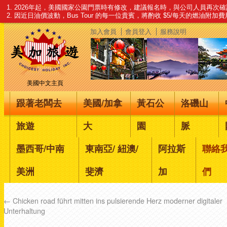
1. 2026年起，美國國家公園門票時有修改，建議報名時，與公司人員再次
2. 因近日油價波動，Bus Tour 的每一位貴賓，將酌收 $5/每天的燃油附加
加入會員
會員登入
服務說明
美國中文主頁
跟著老闆去
美國/加拿
黃石公
洛磯山
旅遊
大
園
脈
墨西哥/中南
東南亞/ 紐澳/
阿拉斯
聯絡
美洲
斐濟
加
們
←
Chicken road führt mitten ins pulsierende Herz moderner digitaler
Unterhaltung