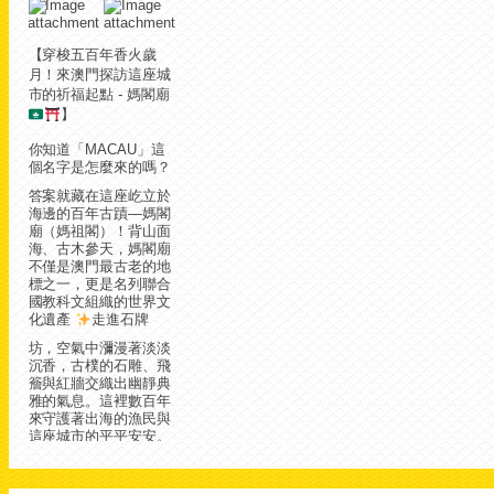
【穿梭五百年香火歲
月！來澳門探訪這座城
市的祈福起點 - 媽閣廟
】
你知道「MACAU」這
個名字是怎麼來的嗎？
答案就藏在這座屹立於
海邊的百年古蹟—媽閣
廟（媽祖閣）！背山面
海、古木參天，媽閣廟
不僅是澳門最古老的地
標之一，更是名列聯合
國教科文組織的世界文
化遺產
走進石牌
坊，空氣中瀰漫著淡淡
沉香，古樸的石雕、飛
簷與紅牆交織出幽靜典
雅的氣息。這裡數百年
來守護著出海的漁民與
這座城市的平平安安。
來到這裡，誠心許個
願，漫步在幽靜的庭院
與石階間，感受一份難