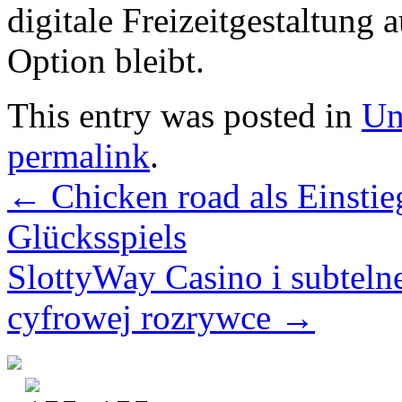
digitale Freizeitgestaltung
Option bleibt.
This entry was posted in
Un
permalink
.
←
Chicken road als Einstieg
Glücksspiels
SlottyWay Casino i subtelne
cyfrowej rozrywce
→