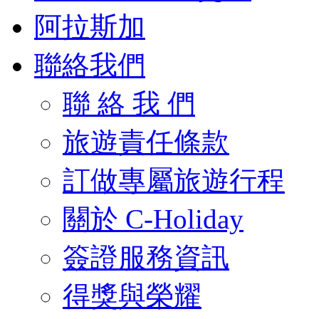
阿拉斯加
聯絡我們
聯 絡 我 們
旅遊責任條款
訂做專屬旅遊行程
關於 C-Holiday
簽證服務資訊
得獎與榮耀