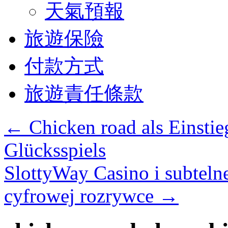
天氣預報
旅遊保險
付款方式
旅遊責任條款
←
Chicken road als Einstieg
Glücksspiels
SlottyWay Casino i subtelne
cyfrowej rozrywce
→