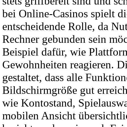
stets griffbereit sind und s
bei Online-Casinos spielt d
entscheidende Rolle, da Nut
Rechner gebunden sein möch
Beispiel dafür, wie Plattfo
Gewohnheiten reagieren. Di
gestaltet, dass alle Funktio
Bildschirmgröße gut erreic
wie Kontostand, Spielauswa
mobilen Ansicht übersichtli