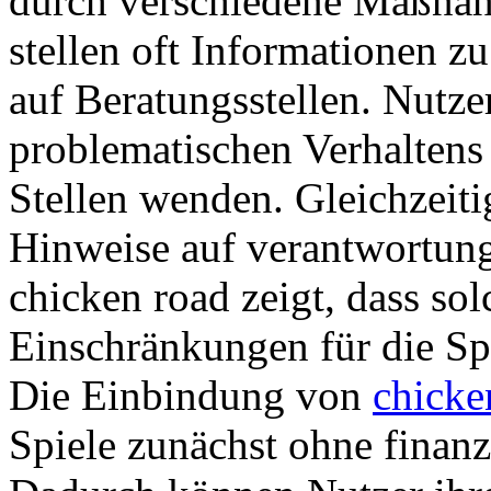
durch verschiedene Maßnahm
stellen oft Informationen z
auf Beratungsstellen. Nutze
problematischen Verhaltens
Stellen wenden. Gleichzeiti
Hinweise auf verantwortung
chicken road zeigt, dass s
Einschränkungen für die Sp
Die Einbindung von
chicke
Spiele zunächst ohne finanz