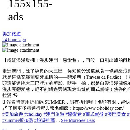
美加旅遊
24 hours ago
【粉紅浪漫爆棚！漫步澳門「戀愛巷」，再咬一口剛出爐的酥脆葡
走進澳門，除了經典的大三巴，你知道旁邊還藏著一條超級浪
就是這條充滿葡萄牙風情的——戀愛巷（Travesa da Pa
頭還能遠眺大三巴牌坊的剪影。隨手一拍，都是自帶浪漫濾鏡的
漫步完戀愛巷，絕不能錯過旁邊現烤出爐的葡式蛋撻！焦香的
拉滿 🤤
🪎 報名時使用折扣碼 SUMMER，另有折扣喔！名額有限，趕快揪
🔗 了解更多精選行程與報名細節：https://www.c-holiday.com/
#美加旅遊
#choliday
#澳門旅遊
#戀愛巷
#葡式蛋撻
#澳門美食
#summer折扣碼
#旅遊推薦
...
See More
See Less