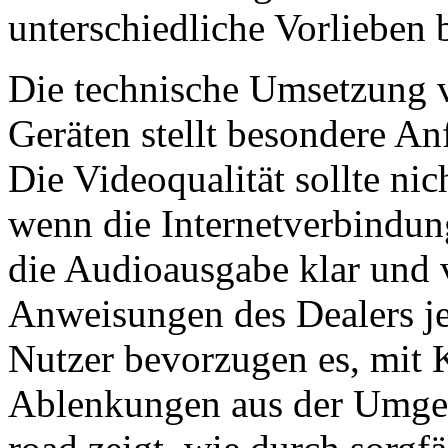
unterschiedliche Vorlieben
Die technische Umsetzung 
Geräten stellt besondere An
Die Videoqualität sollte ni
wenn die Internetverbindun
die Audioausgabe klar und v
Anweisungen des Dealers jed
Nutzer bevorzugen es, mit 
Ablenkungen aus der Umgeb