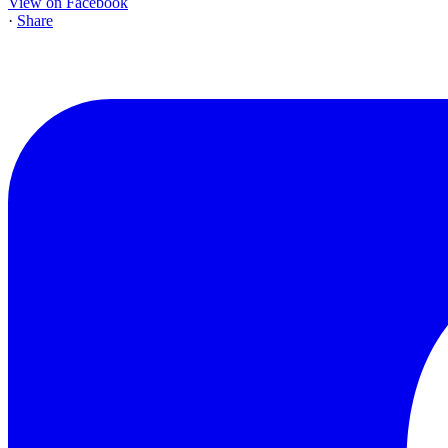
View on Facebook
·
Share