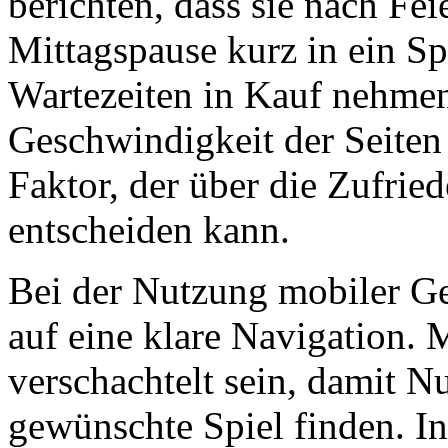
berichten, dass sie nach Fe
Mittagspause kurz in ein Sp
Wartezeiten in Kauf nehme
Geschwindigkeit der Seiten 
Faktor, der über die Zufri
entscheiden kann.
Bei der Nutzung mobiler Ge
auf eine klare Navigation. M
verschachtelt sein, damit N
gewünschte Spiel finden. In 