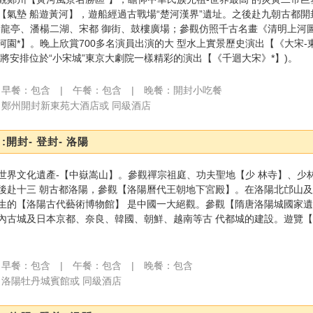
【氣墊 船遊黃河】，遊船經過古戰場“楚河漢界”遺址。之後赴九朝古都開
-龍亭、潘楊二湖、宋都 御街、鼓樓廣場；參觀仿照千古名畫《清明上河圖
河園*】。晚上欣賞700多名演員出演的大 型水上實景歷史演出【《大宋-
們將安排位於“小宋城”東京大劇院一樣精彩的演出【《千迴大宋》*】)。
早餐：包含 | 午餐：包含 | 晚餐：開封小吃餐
鄭州開封新東苑大酒店或 同級酒店
:開封- 登封- 洛陽
世界文化遺產-【中嶽嵩山】。參觀禪宗祖庭、功夫聖地【少 林寺】、少
後赴十三 朝古都洛陽，參觀【洛陽曆代王朝地下宮殿】。在洛陽北邙山及
生的【洛陽古代藝術博物館】 是中國一大絕觀。參觀【隋唐洛陽城國家遺
內古城及日本京都、奈良、韓國、朝鮮、越南等古 代都城的建設。遊覽
早餐：包含 | 午餐：包含 | 晚餐：包含
洛陽牡丹城賓館或 同級酒店