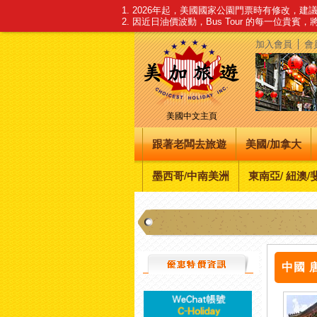
1. 2026年起，美國國家公園門票時有修改，
2. 因近日油價波動，Bus Tour 的每一位貴賓
加入會員
會
美國中文主頁
跟著老闆去旅遊
美國/加拿大
墨西哥/中南美洲
東南亞/ 紐澳/
中國 