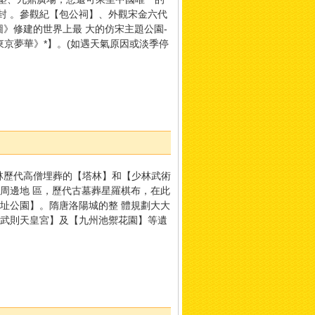
封 。參觀紀【包公祠】、外觀宋金六代
》修建的世界上最 大的仿宋主題公園-
東京夢華》*】。(如遇天氣原因或淡季停
林歷代高僧埋葬的【塔林】和【少林武術
周邊地 區，歷代古墓葬星羅棋布，在此
址公園】。隋唐洛陽城的整 體規劃大大
【武則天皇宮】及【九州池禦花園】等遺