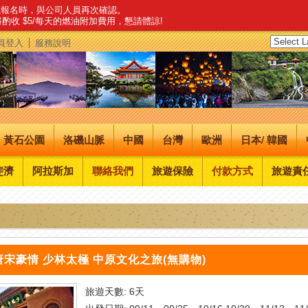
建議報名時，與公司人員再次確認。
，將酌收 $5/每天的燃油附加費用，懇請體諒!
員登入
服務說明
黃石公園
洛磯山脈
中國
台灣
歐洲
日本/ 韓國
斐濟
阿拉斯加
聯絡我們
旅遊保險
付款方式
旅遊責
唐宋豪情 少林太極 中原文化之旅(無購物)
旅遊天數: 6天