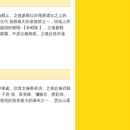
為觀止。之後參觀位於隋唐遺址之上的
古代 規模最大的皇陵群之一，現地上所
趙禎的寢陵-【永昭陵 】。之後參觀
神家園，中原古建典範。之後赴焦作溫
學拳處，欣賞太極拳表演。之後赴修武縣
、子房 湖、茱萸峰、獼猴谷、疊彩洞、
國發現的落差最大的瀑布之一 。雲台山還