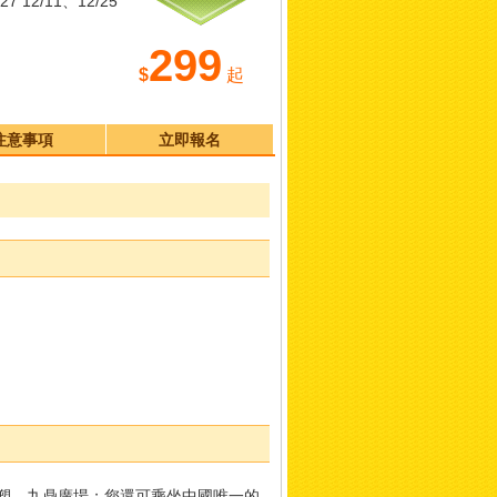
27 12/11、12/25
299
$
起
注意事項
立即報名
巨塑、九鼎廣場；您還可乘坐中國唯一的