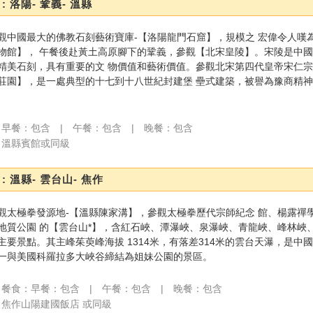
: 洛陽- 鞏義- 溫縣
觀中國最大的佛教石刻藝術寶庫-【洛陽龍門石窟】，規模之 宏偉令人嘆
物館】， 午餐後赴黃土高原腳下的鞏義，參觀【北宋皇陵】。宋陵是中國
精美石刻，具有重要的文 物價值和藝術價值。參觀北宋第四代皇帝宋仁宗
莊園】，是一處典型的十七到十八世紀封建堡 壘式建築，被譽為豫商精
早餐：包含 | 午餐：包含 | 晚餐：包含
溫縣賓館或同級
: 溫縣- 雲台山- 焦作
觀太極拳發源地-【溫縣陳家溝】，參觀太極拳歷代宗師紀念 館、楊露禪
地質公園 的【雲台山*】，含紅石峽、潭瀑峽、泉瀑峽、青龍峽、峰林峽
主要景點。其主峰茱萸峰海拔 1314米，有落差314米的雲台天瀑，是中
一與美國科羅拉多大峽谷締結為姐妹公園的景區。
餐食：早餐：包含 | 午餐：包含 | 晚餐：包含
焦作山陽建國飯店 或同級