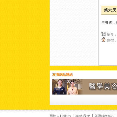
View on Facebook
·
Share
第六天 
2
1
0
早餐後，
餐食：
美加旅遊
2 days ago
住宿：
【穿梭四百年東西方風
情！來澳門，怎麼能錯過
經典的大三巴？
】
提到澳門，大家第一個浮
友情網站連結
現的畫面一定是這座宏偉
的巴洛克式石牌坊！
矗立
在石階頂端的大三巴牌坊
（聖保祿教堂遺址），不
僅是聯合國教科文組織認
定的世界文化遺產，更是
澳門四百年東西方文化交
融的最美見證。石雕上細
關於 C-Holiday
聯 絡 我 們
簽證服務資訊