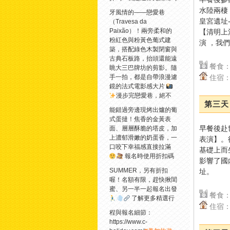
水陸兩棲
牙風情的——戀愛巷
皇宮遺址
（Travesa da
Paixão）！兩旁柔和的
【清明上
粉紅色與粉黃色葡式建
演 ，我
築，搭配綠色木製閉窗與
古典石板路，抬頭還能遠
餐食：
眺大三巴牌坊的剪影。隨
住宿：
手一拍，都是自帶浪漫濾
鏡的法式電影感大片
漫步完戀愛巷，絕不
第三天 
能錯過旁邊現烤出爐的葡
式蛋撻！焦香的金黃表
早餐後赴
面、層層酥脆的塔皮，加
上濃郁滑嫩的奶蛋香，一
表演】。
口咬下幸福感直接拉滿
基礎上而
報名時使用折扣碼
影響了國
SUMMER，另有折扣
址。
喔！名額有限，趕快揪閨
蜜、另一半一起報名出發
餐食：
了解更多精選行
住宿：
程與報名細節：
https://www.c-