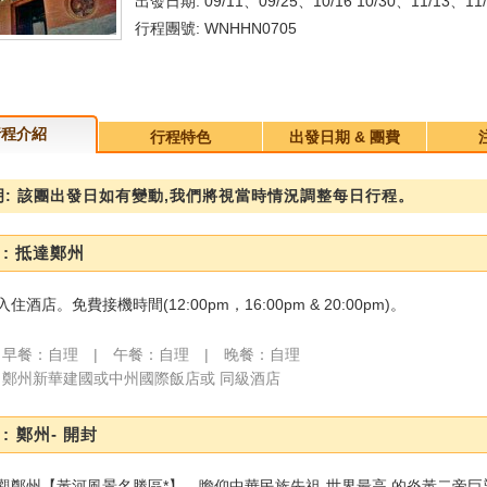
出發日期: 09/11、09/25、10/16 10/30、11/13、11/
行程團號: WNHHN0705
行程介紹
行程特色
出發日期 & 團費
: 該團出發日如有變動,我們將視當時情況調整每日行程。
 : 抵達鄭州
酒店。免費接機時間(12:00pm，16:00pm & 20:00pm)。
早餐：自理 | 午餐：自理 | 晚餐：自理
鄭州新華建國或中州國際飯店或 同級酒店
: 鄭州- 開封
觀鄭州【黃河風景名勝區*】，瞻仰中華民族先祖-世界最高 的炎黃二帝