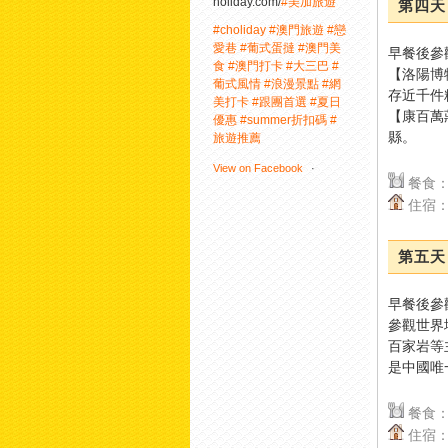
holiday.com/
#美加旅遊
第四天 
#choliday
#澳門旅遊
#戀
愛巷
#葡式蛋撻
#澳門美
早餐後參
食
#澳門打卡
#大三巴
#
【洛陽博
葡式風情
#浪漫景點
#網
存近千件
美打卡
#跟團首選
#夏日
【康百萬
優惠
#summer折扣碼
#
縣。
旅遊推薦
View on Facebook
·
餐食：
Share
住宿：
1
1
0
第五天 
美加旅遊
早餐後參
1 day ago
參觀世界
百家岩等
是中國唯
10月24日 精選出發｜獨
家領隊全程隨行。限量開
放・預訂從速
餐食：
住宿：