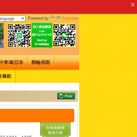
Powered by
Translate
中東/歐亞非
郵輪假期
任條款
全程無購物
暢遊中國