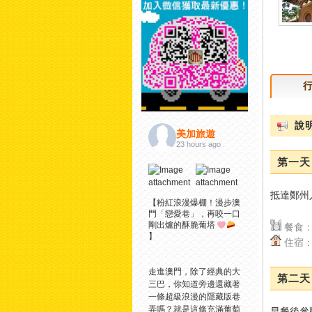
說明
美加旅遊
23 hours ago
第一天
抵達鄭州入住
【粉紅浪漫爆棚！漫步澳
門「戀愛巷」，再咬一口
剛出爐的酥脆葡塔
餐食：
】
住宿：
走進澳門，除了經典的大
第二天 
三巴，你知道旁邊還藏著
一條超級浪漫的隱藏版巷
弄嗎？
就是這條充滿葡萄
早餐後參