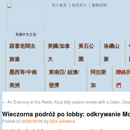
加入會員
會員登入
服務說明
美國中文主頁
跟著老闆去
美國/加拿
黃石公
洛磯山
旅遊
大
園
脈
墨西哥/中南
東南亞/ 紐澳/
阿拉斯
聯絡
美洲
斐濟
加
們
←
An Evening at the Reels: King billy casino review with a Calm, Cle
Wieczorna podróż po lobby: odkrywanie M
Posted on
2026/06/05
by
SSIt solutions