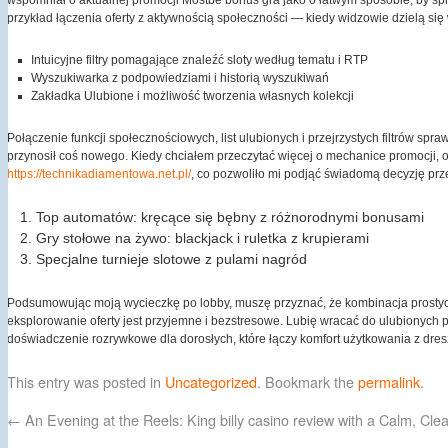
wspomniał o aktualnej promocji Mostbe bonus gra jako o łatwym sposobie, by s
przykład łączenia oferty z aktywnością społeczności — kiedy widzowie dzielą się
Intuicyjne filtry pomagające znaleźć sloty według tematu i RTP
Wyszukiwarka z podpowiedziami i historią wyszukiwań
Zakładka Ulubione i możliwość tworzenia własnych kolekcji
Połączenie funkcji społecznościowych, list ulubionych i przejrzystych filtrów s
przynosił coś nowego. Kiedy chciałem przeczytać więcej o mechanice promocji, o
https://technikadiamentowa.net.pl/
, co pozwoliło mi podjąć świadomą decyzję pr
Top automatów: kręcące się bębny z różnorodnymi bonusami
Gry stołowe na żywo: blackjack i ruletka z krupierami
Specjalne turnieje slotowe z pulami nagród
Podsumowując moją wycieczkę po lobby, muszę przyznać, że kombinacja prostych
eksplorowanie oferty jest przyjemne i bezstresowe. Lubię wracać do ulubionych p
doświadczenie rozrywkowe dla dorosłych, które łączy komfort użytkowania z dre
This entry was posted in
Uncategorized
. Bookmark the
permalink
.
←
An Evening at the Reels: King billy casino review with a Calm, Cle