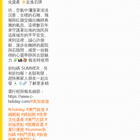
化遺產
走進石牌
坊，空氣中瀰漫著淡淡
沉香，古樸的石雕、飛
簷與紅牆交織出幽靜典
雅的氣息。這裡數百年
來守護著出海的漁民與
這座城市的平平安安。
來到這裡，誠心許個
願，漫步在幽靜的庭院
與石階間，感受一份難
得的心靈寧靜與古韻魅
力
報名時使用
折扣碼 SUMMER，另
有折扣喔！名額有限，
趕快揪家人朋友一起出
發
了解更多精
選行程與報名細節：
https://www.c-
holiday.com/
#美加旅遊
#choliday
#澳門旅遊
#
媽閣廟
#媽祖閣
#世界
文化遺產
#澳門古蹟
#
祈福景點
#跟團首選
#
夏日優惠
#summer折
扣碼
#熱門景點
#旅遊
推薦
#澳門打卡