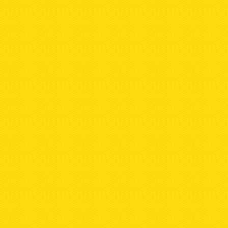
#choliday
#港珠澳大橋
#大灣區旅遊
#世界奇
蹟
#跨海大橋
#海上風
光
#港珠澳大橋旅遊
#
跟團首選
#夏日優惠
#summer折扣碼
#熱門
景點
#旅遊推薦
#飛馳
海面上
View on Facebook
·
Share
2
0
0
美加旅遊
5 days ago
【日月雙貝閃耀日月
灣！來珠海近距離感受
海上的建築奇蹟
】
你有看過「從海裡長出
來」的歌劇院嗎？
來到