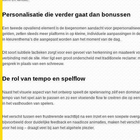
Personalisatie die verder gaat dan bonussen
Een tweede opvallend element is de toegenomen aandacht voor gepersonaliseerde 
gelden, zetten steeds meer platforms in op kleine, individuele aanpassingen in de
in kleurenthema’s die aangepast worden aan het moment van de dag.
Dit soort subtiele tactieken zorgt voor een gevoel van herkenning en maatwerk 
verbinding met de site. Hier ligt een groot onderscheid met traditionele reclame:
gesprek in plaats van een schreeuw.
De rol van tempo en spelflow
Naast het visuele aspect van het ontwerp speelt de spelervaring zélf een domina
tempo van het spel aan te passen en zo een vloeiende flow te creëren die op ee
in het vasthouden van spelers.
Het verschil tussen een frustrerende wachttijd na een inzet en een soepele over
bijvoorbeeld door duidelijke feedback en naadloze animaties, maken het verschil
voor het oog – draagt veel bij aan het algehele plezier.