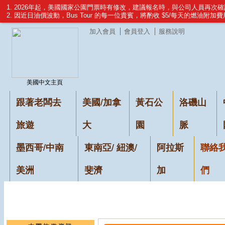
1. 2026年起，美國國家公園門票時有修改，建議報名時，與公司人員再次
2. 因近日油價波動，Bus Tour 的每一位貴賓，將酌收 $5/每天的燃油附加
加入會員
會員登入
服務說明
美國中文主頁
跟著老闆去
美國/加拿
黃石公
洛磯山
旅遊
大
園
脈
墨西哥/中南
東南亞/ 紐澳/
阿拉斯
聯絡
美洲
斐濟
加
們