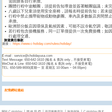
需由旅客自行承擔。
團體行程中途離團，須提前告知導遊並簽署離團協議；未
你知道「MACAU」這個
八歲以下兒童須使用安全座椅，請報名時提前告知；若未
名字是怎麼來的嗎？
答案
行程中禁止攜帶寵物或動物參團。車內及多數飯店房間禁
承擔。
就藏在這座屹立於海邊的
百年古蹟—媽閣廟（媽祖
歐洲部分飯店因環保及氣候因素，可能不設冷氣空調，敬
閣）！背山面海、古木參
若行程包含接機服務，同一訂單僅提供一次免費接機；如
天，媽閣廟不僅是澳門最
行處理交通。
古老的地標之一，更是名
旅遊責任條款
列聯合國教科文組織的世
連接：
https://www.c-holiday.com/rulescholiday/
界文化遺產
走進石牌
坊，空氣中瀰漫著淡淡沉
E-mail : service@cholidayusa.com
香，古樸的石雕、飛簷與
Text Message: 650-642-1610 (報名 & 查詢 only，不接受來電)
WeChat & Line :650-642-1610 (報名 & 查詢 only，不接受來電)
紅牆交織出幽靜典雅的氣
TEL: 650-589-9000(星期一 至 星期五 10:00am ~ 04:00pm)
息。這裡數百年來守護著
出海的漁民與這座城市的
平平安安。來到這裡，誠
心許個願，漫步在幽靜的
庭院與石階間，感受一份
友情網站連結
難得的心靈寧靜與古韻魅
力
報名時使用折
扣碼 SUMMER，另有折
扣喔！名額有限，趕快揪
家人朋友一起出發
關於 C-Holiday
聯 絡 我 們
簽證服務資訊
旅遊保險
C-Holiday 徵才