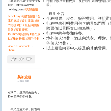
了解更多精選行程與報名
行程中涉及全程稅費，及行程中列明包含的景
學。
細節：https://www.c-
。
holiday.com/
#美加旅遊
費用不含
#choliday
#澳門旅遊
#金
全程機票、稅金、簽證費用、護照辦
蓮花廣場
#盛世蓮花
#澳
行程中未列明費用包含的景點門票（
門地標
#打卡景點
#跟團
際票價以景區窗口價為準）。
首選
#夏日優惠
行程中的午餐和晚餐。
#summer折扣碼
#熱門景
境外個人消費（酒店內洗衣、理髮、
點
#旅遊推薦
#澳門打卡
等個人消費）。
View on Facebook
·
以上服務內容中未提及的其他費用。
Share
2
0
0
美加旅遊
1 day ago
立秋了，暑意尚未散去，
時光卻已悄悄轉身。
一年又走過大半，回首有