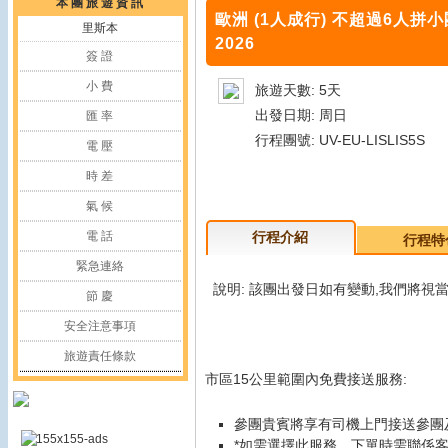
本 團 旅 遊 資 訊
歐洲 (1人成行) 不超過6人拼
里斯本
2026
簽 證
小 費
旅遊天數: 5天
出發日期: 周日
匯 率
行程團號: UV-EU-LISLIS5S
電 壓
時 差
氣 候
電 話
行程介紹
行程特
緊急連絡
說明: 該團出發日如有變動,我們將視
節 慶
安全注意事項
旅遊責任條款
市區15公里範圍內免費接送服務:
參團貴賓將享有司機上門接送參團
*如需選擇此服務，下單時需聯係