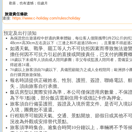
歡喜，也有遺憾；但歲月
從不辜負認真生活的人。
旅遊責任條款
願這個秋天，褪去浮躁，
連接:
https://www.c-holiday.com/rulescholiday
沉澱美好；願我們心中有
暖、眼裡有光，從容迎接
每一個日子。
一葉知秋，
預定及出行須知
願秋風送來平安，也帶來
為保證您出遊過程中舒適的乘車體驗，每位客人僅限攜帶1件23公斤的托運
48cm×高30cm左右及以下（三邊之和不超過158cm），且重量不得超
新的希望。
如遇天氣、戰爭、罷工等人力不可抗拒因素而導致無法遊
View on Facebook
·
擔任何因不可抗力引起的直接或間接責任，已支付的團費
Share
18歲以下未成年人須由成人陪同參團；非父母或監護人陪同者，需備妥
得超過24週。
2
0
0
70歲以上旅客須由70歲以下、具備照顧能力之成人全程陪同；歐洲拼小
自行購買旅遊保險。
報名時請提供正確姓名、性別、護照、簽證、聯絡電話、
失，須由旅客自行承擔。
美加旅遊
飯店房型以實際安排為準，本公司僅保證用房數量，不保
2 days ago
為下午3點後，部分飯店需刷信用卡或借記卡作為押金。
旅客須自行備妥護照、簽證及入境所需文件。是否可入境
入境，團費恕不退還。
行程順序可能因天氣、交通、景點開放、節假日或其他不
【穿梭五百年香火歲月！
況改為外觀或安排替代景點。
來澳門探訪這座城市的祈
旅客須準時集合。逾集合時間10分鐘以上，車輛將不予等
福起點 - 媽閣廟
】