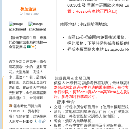
08:30出發 里斯本羅西歐火車站 Estaçãod
美加旅遊
置：Rossio火車站正門入口)
14 hours ago
離團地點：共2個離團地點:
市區15公裡範圍內免費接送服務
【陽光下熠熠生輝！來澳
門必拍的城市精神地標—
擇此服務，下單時需聯係客服提供
金蓮花廣場
】
裡斯本羅西歐火車站 Estaçãodo Rossio 
矗立於新口岸高美士街金
蓮花廣場中央的「盛世蓮
花」大型雕塑，高達 6
米，重達 6.5 噸，是由黃
旅遊費用 & 出發日期
銅鑄造、表面貼上金箔打
價格 & 出發日期 請參考行程彩頁，最終確
為保證您出遊過程中舒適的乘車體驗，每位客
造而成。在蔚藍天空與陽
車行李限：長75cm×寬48cm×高30cm左
光照耀下，金色蓮花盛開
斤。參考28吋行李箱尺寸。
得栩栩如生、金碧輝煌！
費用包含
報名時使用折扣碼
交通：行程中所含項目用車（使用車輛類型根
SUMMER，另有折扣
酒店：當地標準四星級酒店住宿（入住里斯本
殊活動，將依實際情況調整入住地區）。
喔！名額有限，趕快揪家
餐食：酒店內自助早餐。
人朋友一起出發
服務：全程中文司兼導服務及全程服務費。