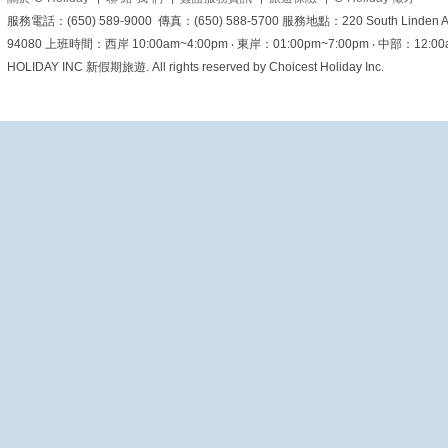
服務電話：(650) 589-9000 傳真：(650) 588-5700 服務地點：220 South Linden Ave. 
了解更多精選行程與
報名細節：
94080 上班時間：西岸 10:00am~4:00pm ‧ 東岸：01:00pm~7:00pm ‧ 中部：12:00am~6
https://www.c-
HOLIDAY INC 新假期旅遊. All rights reserved by Choicest Holiday Inc.
holiday.com/
#美加旅遊
#choliday
#澳門旅遊
#媽
閣廟
#媽祖閣
#世界文化
遺產
#澳門古蹟
#祈福景
點
#跟團首選
#夏日優惠
#summer折扣碼
#熱門景
點
#旅遊推薦
#澳門打卡
View on Facebook
·
Share
2
0
0
美加旅遊
3 days ago