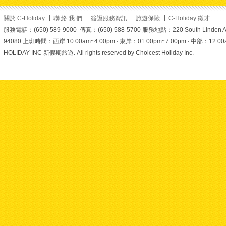
1
1
0
關於 C-Holiday
聯 絡 我 們
簽證服務資訊
旅遊保險
C-Holiday 徵才
服務電話：(650) 589-9000 傳真：(650) 588-5700 服務地點：220 South Linden Ave. 
94080 上班時間：西岸 10:00am~4:00pm ‧ 東岸：01:00pm~7:00pm ‧ 中部：12:00am~6
美加旅遊
HOLIDAY INC 新假期旅遊. All rights reserved by Choicest Holiday Inc.
1 day ago
【穿梭五百年香火歲月！
來澳門探訪這座城市的祈
福起點 - 媽閣廟
】
你知道「MACAU」這個
名字是怎麼來的嗎？
答案
就藏在這座屹立於海邊的
百年古蹟—媽閣廟（媽祖
閣）！背山面海、古木參
天，媽閣廟不僅是澳門最
古老的地標之一，更是名
列聯合國教科文組織的世
界文化遺產
走進石牌