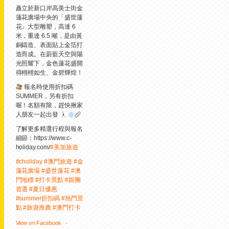
矗立於新口岸高美士街金
蓮花廣場中央的「盛世蓮
花」大型雕塑，高達 6
米，重達 6.5 噸，是由黃
銅鑄造、表面貼上金箔打
造而成。在蔚藍天空與陽
光照耀下，金色蓮花盛開
得栩栩如生、金碧輝煌！
報名時使用折扣碼
SUMMER，另有折扣
喔！名額有限，趕快揪家
人朋友一起出發
了解更多精選行程與報名
細節：https://www.c-
holiday.com/
#美加旅遊
#choliday
#澳門旅遊
#金
蓮花廣場
#盛世蓮花
#澳
門地標
#打卡景點
#跟團
首選
#夏日優惠
#summer折扣碼
#熱門景
點
#旅遊推薦
#澳門打卡
View on Facebook
·