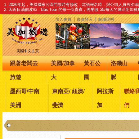
1. 2026年起，美國國家公園門票時有修改，建議報名時，與公司人員再次
2. 因近日油價波動，Bus Tour 的每一位貴賓，將酌收 $5/每天的燃油附加
加入會員
會員登入
服務說明
美國中文主頁
跟著老闆去
美國/加拿
黃石公
洛磯山
旅遊
大
園
脈
墨西哥/中南
東南亞/ 紐澳/
阿拉斯
聯絡
美洲
斐濟
加
們