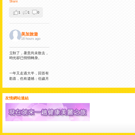
Share
1
1
0
美加旅遊
18 hours ago
立秋了，暑意尚未散去，
時光卻已悄悄轉身。
一年又走過大半，回首有
歡喜，也有遺憾；但歲月
從不辜負認真生活的人。
願這個秋天，褪去浮躁，
沉澱美好；願我們心中有
友情網站連結
暖、眼裡有光，從容迎接
每一個日子。
一葉知秋，
願秋風送來平安，也帶來
新的希望。
View on Facebook
·
Share