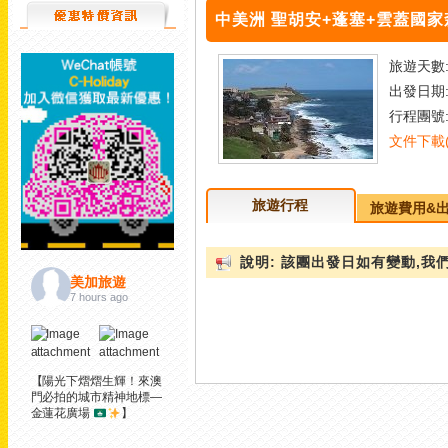
中美洲 聖胡安+蓬塞+雲蓋國家森林
旅遊天數:
出發日期
行程團號: 
文件下載(D
旅遊行程
旅遊費用&
說明: 該團出發日如有變動,
美加旅遊
7 hours ago
【陽光下熠熠生輝！來澳
門必拍的城市精神地標—
金蓮花廣場
】