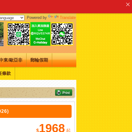
Powered by
Translate
中東/歐亞非
郵輪假期
任條款
26)
1968
$
起