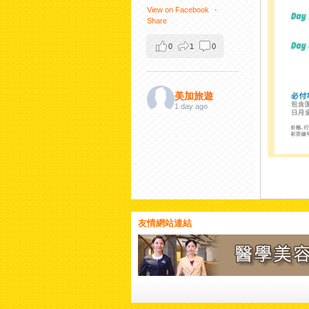
View on Facebook
·
Share
0
1
0
美加旅遊
1 day ago
【陽光下熠熠生輝！來澳
門必拍的城市精神地標—
金蓮花廣場
】
矗立於新口岸高美士街金
友情網站連結
蓮花廣場中央的「盛世蓮
花」大型雕塑，高達 6
米，重達 6.5 噸，是由黃
銅鑄造、表面貼上金箔打
造而成。在蔚藍天空與陽
光照耀下，金色蓮花盛開
得栩栩如生、金碧輝煌！