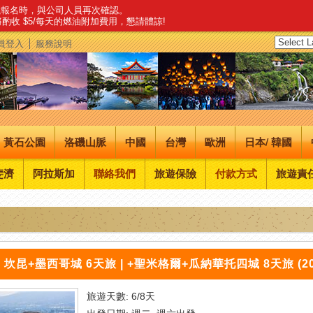
建議報名時，與公司人員再次確認。
，將酌收 $5/每天的燃油附加費用，懇請體諒!
員登入
服務說明
黃石公園
洛磯山脈
中國
台灣
歐洲
日本/ 韓國
斐濟
阿拉斯加
聯絡我們
旅遊保險
付款方式
旅遊責
 坎昆+墨西哥城 6天旅 | +聖米格爾+瓜納華托四城 8天旅 (20
旅遊天數: 6/8天