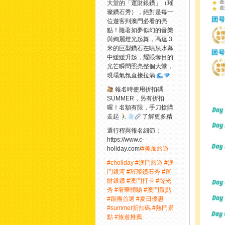
大堂的「運財銀鑽」（璀
璨鑽石秀），絕對是每一
位遊客到澳門必看的亮
點！隨著如夢似幻的音樂
與絢麗燈光起舞，高達 3
米的巨型鑽石在噴泉水幕
中緩緩升起，耀眼奪目的
光芒瞬間照亮整個大堂，
現場氣氛直接拉滿
報名時使用折扣碼
SUMMER，另有折扣
喔！名額有限，手刀搶購
走起
了解更多精
選行程與報名細節：
https://www.c-
holiday.com/
#美加旅遊
#choliday
#澳門旅遊
#澳
門銀河
#璀璨鑽石秀
#運
財銀鑽
#澳門打卡
#聲光
秀
#奢華體驗
#澳門景點
#跟團首選
#夏日優惠
#summer折扣碼
#熱門景
點
#旅遊推薦