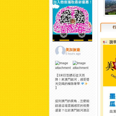
說明
美加旅遊
5 hours ago
【3米巨型鑽石從天而
降！來澳門銀河，感受聲
光交織的極致奢華
】
提到澳門的夜晚，怎麼能
錯過這場震撼感官的視覺
盛宴？
位於澳門銀河酒店