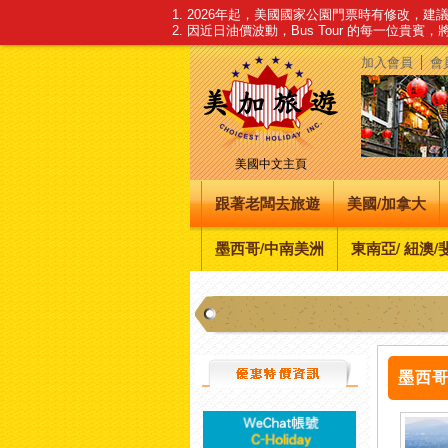
1. 2026年起，美國國家公園門票時有修改，
2. 因近日油價波動，Bus Tour 的每一位貴賓
加入會員
會
美國中文主頁
跟著老闆去旅遊
美國/加拿大
墨西哥/中南美洲
東南亞/ 紐澳/
墨西哥