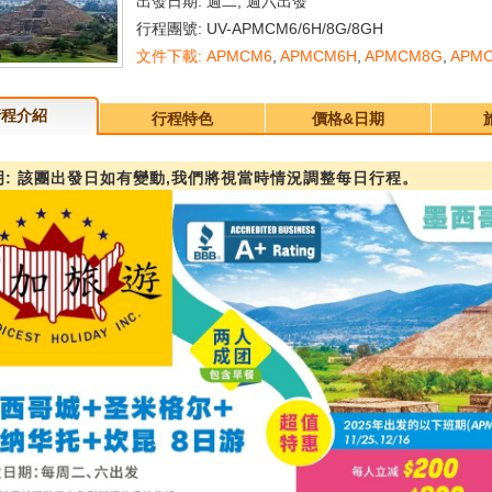
出發日期: 週二, 週六出發
行程團號: UV-APMCM6/6H/8G/8GH
文件下載: APMCM6
,
APMCM6H
,
APMCM8G
,
APM
行程介紹
行程特色
價格&日期
: 該團出發日如有變動,我們將視當時情況調整每日行程。