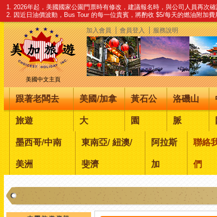
1. 2026年起，美國國家公園門票時有修改，建議報名時，與公司人員再次
2. 因近日油價波動，Bus Tour 的每一位貴賓，將酌收 $5/每天的燃油附加
加入會員
會員登入
服務說明
美國中文主頁
跟著老闆去
美國/加拿
黃石公
洛磯山
旅遊
大
園
脈
墨西哥/中南
東南亞/ 紐澳/
阿拉斯
聯絡
美洲
斐濟
加
們