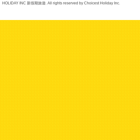
HOLIDAY INC 新假期旅遊. All rights reserved by Choicest Holiday Inc.
美加旅遊
3 days ago
【跨越蔚藍海洋的巨龍！
親眼見證世界級工程奇蹟
——港珠澳大橋
】
被譽為「新世界七大奇
蹟」之一的港珠澳大橋，
全長 55 公里，集橋、
島、燧於一體，是全球最
長的跨海大橋！當車輛駛
上大橋，兩旁是無邊無際
的湛藍大海，遠處青洲航
道橋的「中國結」雙塔聳
立，場面壯觀無比
www.youtube.com/watch?
v=cpzqiypBNqI
想一睹這
座現代建築巨構的風采