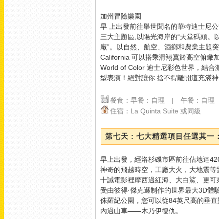
加州冒險樂園
View on Facebook
·
早 上出發前往舉世聞名的華特迪士尼
Share
三大主題區,以陽光海岸的“天堂碼頭。
廠”。以自然、航空、酒鄉和農業主題突顯加
2
0
0
California 可以搭乘滑翔翼於高
World of Color 迪士尼彩色
型表演！絕對讓你 捨不得離開這充滿
美加旅遊
2 days ago
餐食：早餐：自理 | 午餐：自理
住宿：La Quinta Suite 或同級
【穿梭四百年東西方風
情！來澳門，怎麼能錯過
經典的大三巴？
】
第七天 : 七大精選項目任選其一：
提到澳門，大家第一個浮
早上出發，經洛杉磯市區前往佔地達42
現的畫面一定是這座宏偉
神奇的飛越時空，工廠大火，大地震等
的巴洛克式石牌坊！
矗立
十誡電影裡摩西過紅海、大白鯊、更可
在石階頂端的大三巴牌坊
受由彼得·傑克遜制作的世界最大3D體驗
（聖保祿教堂遺址），不
侏羅紀公園，您可以從84英尺高的垂
僅是聯合國教科文組織認
內過山車——木乃伊復仇。
定的世界文化遺產，更是