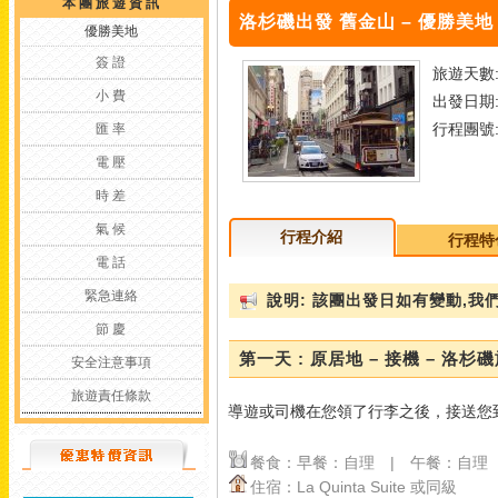
本 團 旅 遊 資 訊
洛杉磯出發 舊金山 – 優勝美地 
優勝美地
簽 證
旅遊天數:
小 費
出發日期:
行程團號:
匯 率
電 壓
時 差
氣 候
行程介紹
行程特
電 話
緊急連絡
說明: 該團出發日如有變動,
節 慶
第一天 : 原居地 – 接機 – 洛杉
安全注意事項
旅遊責任條款
導遊或司機在您領了行李之後，接送您
餐食：早餐：自理 | 午餐：自理
住宿：La Quinta Suite 或同級