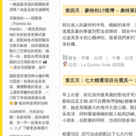
一條超級浪漫的隱藏版巷
弄嗎？
就是這條充滿葡萄
第四天 : 蒙特利17哩灣 – 奧特萊
牙風情的——戀愛巷
（Travesa da
前往迷人的蒙特利半島﹐蜿蜒的海岸﹑
Paixão）！兩旁柔和的
億萬富豪的華廈別墅金碧輝煌﹐聞名中
粉紅色與粉黃色葡式建
沿途美景令您心曠神怡。接著我們來到
築，搭配綠色木製閉窗與
洛杉磯。
古典石板路，抬頭還能遠
眺大三巴牌坊的剪影。隨
手一拍，都是自帶浪漫濾
餐食：早餐：自理 | 午餐：自理
鏡的法式電影感大片
住宿：La Quinta Suite 或同級
漫步完戀愛巷，絕不
能錯過旁邊現烤出爐的葡
第五天 : 七大精選項目任選其一
式蛋撻！焦香的金黃表
面、層層酥脆的塔皮，加
上濃郁滑嫩的奶蛋香，一
早上出發，前往加州最美麗的聖地牙哥
口咬下幸福感直接拉滿
藝術品及文物,或可自費海灣遊輪(俯瞰
報名時使用折扣碼
界。她是美國最大的海洋主題公園。觀
SUMMER，另有折扣
采表演﹐同時重逾兩噸的殺人鯨與訓練
喔！名額有限，趕快揪閨
小朋友，在歡樂的同時，也得到很多海
蜜、另一半一起報名出發
了解更多精選行
精選項目 :您可自由搭配以下七大行程