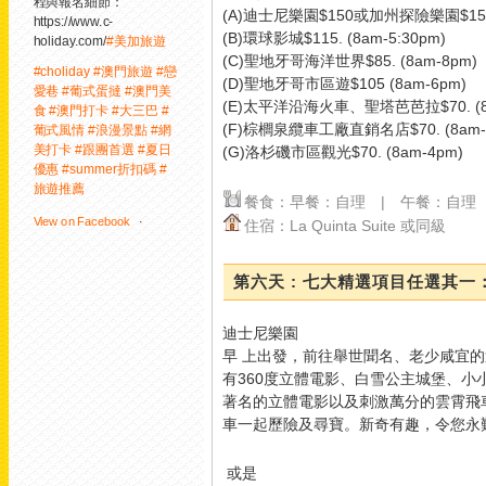
程與報名細節：
(A)迪士尼樂園$150或加州探險樂園$150. 
https://www.c-
(B)環球影城$115. (8am-5:30pm)
holiday.com/
#美加旅遊
(C)聖地牙哥海洋世界$85. (8am-8pm)
#choliday
#澳門旅遊
#戀
(D)聖地牙哥市區遊$105 (8am-6pm)
愛巷
#葡式蛋撻
#澳門美
(E)太平洋沿海火車、聖塔芭芭拉$70. (8a
食
#澳門打卡
#大三巴
#
(F)棕櫚泉纜車工廠直銷名店$70. (8am-
葡式風情
#浪漫景點
#網
美打卡
#跟團首選
#夏日
(G)洛杉磯市區觀光$70. (8am-4pm)
優惠
#summer折扣碼
#
旅遊推薦
餐食：早餐：自理 | 午餐：自理
View on Facebook
·
住宿：La Quinta Suite 或同級
Share
1
0
0
第六天 : 七大精選項目任選其
迪士尼樂園
早 上出發，前往舉世聞名、老少咸宜
美加旅遊
1 day ago
有360度立體電影、白雪公主城堡、小
著名的立體電影以及刺激萬分的雲霄飛車、太
車一起歷險及尋寶。新奇有趣，令您永
10月24日 精選出發｜獨
家領隊全程隨行。限量開
或是
放・預訂從速