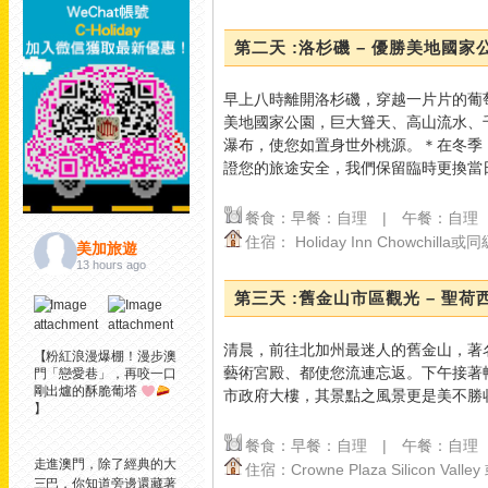
第二天 :洛杉磯 – 優勝美地國家
早上八時離開洛杉磯，穿越一片片的葡
美地國家公園，巨大聳天、高山流水、
瀑布，使您如置身世外桃源。＊在冬季
證您的旅途安全，我們保留臨時更換當
餐食：早餐：自理 | 午餐：自理
住宿： Holiday Inn Chowchilla或
美加旅遊
13 hours ago
第三天 :舊金山市區觀光 – 聖荷
清晨，前往北加州最迷人的舊金山，著
【粉紅浪漫爆棚！漫步澳
藝術宮殿、都使您流連忘返。下午接著
門「戀愛巷」，再咬一口
剛出爐的酥脆葡塔
市政府大樓，其景點之風景更是美不勝
】
餐食：早餐：自理 | 午餐：自理
走進澳門，除了經典的大
住宿：Crowne Plaza Silicon Vall
三巴，你知道旁邊還藏著