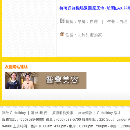
澳門四百年東西方文化交
融的最美見證。石雕上細
接著送往機場返回原居地 (離開LAX 的
致的宗教與東方元素圖
案，每一處細節都藏著歷
餐食：早餐：自理 | 午餐：自理
史的故事
報名時使
用折扣碼
住宿：回到甜蜜的家
【SUMMER】，另有折
扣喔！名額有限，趕快搶
購
了解更多精選
行程與報名細節：
https://www.c-
holiday.com/
#美加旅遊
友情網站連結
#choliday
#澳門旅遊
#大
三巴牌坊
#大三巴
#世界
文化遺產
#澳門美食
#葡
式蛋撻
#戀愛巷
#跟團首
選
#夏日優惠
#summer
折扣碼
#熱門景點
#旅遊
推薦
#澳門打卡
關於 C-Holiday
聯 絡 我 們
簽證服務資訊
旅遊保險
C-Holiday 徵才
View on Facebook
·
Share
服務電話：(650) 589-9000 傳真：(650) 588-5700 服務地點：220 South Linden Ave. 
94080 上班時間：西岸 10:00am~4:00pm ‧ 東岸：01:00pm~7:00pm ‧ 中部：12:00am~6
0
0
0