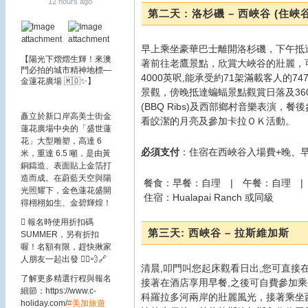
12 hours ago
第二天 : 洛杉磯 – 西峽谷 (住峽
早上乘坐豪華巴士離開洛杉磯，下午抵
【陽光下熠熠生輝！來澳
著前往老鷹景點，欣賞大峽谷的壯麗，
門必拍的城市精神地標—
4000英呎,能承受約71架滿載客人的7
金蓮花廣場 🇲🇴✨】
景觀，傍晚抵達蝙蝠景點觀賞日落及36
(BBQ Ribs)及西部鄉村音樂表演
矗立於新口岸高美士街金
看皎潔的月亮及參加卡拉ＯＫ活動。
蓮花廣場中央的「盛世蓮
花」大型雕塑，高達 6
必須支付
：住宿在西峽谷入場費+晚、早餐
米，重達 6.5 噸，是由黃
銅鑄造、表面貼上金箔打
造而成。在蔚藍天空與陽
餐食：早餐：自理 | 午餐：自理 |
光照耀下，金色蓮花盛開
住宿：Hualapai Ranch 或同級
得栩栩如生、金碧輝煌！
🪎 報名時使用折扣碼
第三天: 西峽谷 – 拉斯維加斯
SUMMER，另有折扣
喔！名額有限，趕快揪家
人朋友一起出發 🏃‍♂️💨
🔗
清晨,叩門叫您起床觀看日出,您可直接
了解更多精選行程與報名
接著在酒店享用早餐,之後可自費參加乘
細節：https://www.c-
科羅拉多河兩岸的壯麗風光，接著乘坐
holiday.com/
#美加旅遊