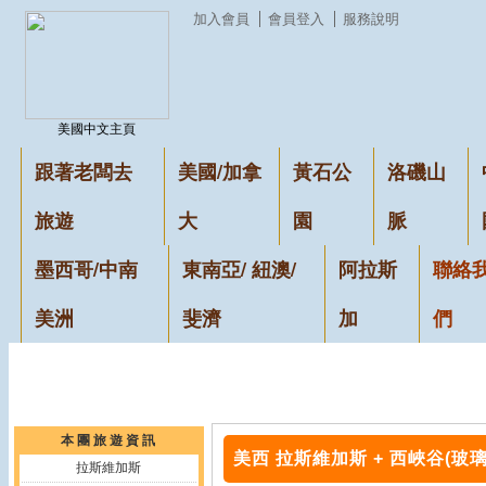
加入會員
會員登入
服務說明
美國中文主頁
跟著老闆去
美國/加拿
黃石公
洛磯山
旅遊
大
園
脈
墨西哥/中南
東南亞/ 紐澳/
阿拉斯
聯絡
美洲
斐濟
加
們
本 團 旅 遊 資 訊
美西 拉斯維加斯 + 西峽谷(玻璃
拉斯維加斯