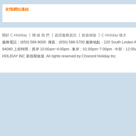
沉澱美好；願我們心中有
暖、眼裡有光，從容迎接
友情網站連結
每一個日子。
一葉知秋，
願秋風送來平安，也帶來
新的希望。
關於 C-Holiday
聯 絡 我 們
簽證服務資訊
旅遊保險
C-Holiday 徵才
服務電話：(650) 589-9000 傳真：(650) 588-5700 服務地點：220 South Linden Ave. 
View on Facebook
·
Share
94080 上班時間：西岸 10:00am~4:00pm ‧ 東岸：01:00pm~7:00pm ‧ 中部：12:00am~6
HOLIDAY INC 新假期旅遊. All rights reserved by Choicest Holiday Inc.
美加旅遊
2 days ago
【穿梭五百年香火歲月！
來澳門探訪這座城市的祈
福起點 - 媽閣廟 🇲🇴⛩️】
你知道「MACAU」這個
名字是怎麼來的嗎？
答案