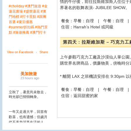
情的牛仔後，前往拉斯維加斯入住位于
#choliday
#澳門旅遊
#金
界著名的歌舞表演- JUBILEE SHOW。
蓮花廣場
#盛世蓮花
#澳
門地標
#打卡景點
#跟團
餐食：早餐：自理 | 午餐：自理 |
首選
#夏日優惠
住宿：Harrah’s Hotel 或同級
#summer折扣碼
#熱門景
點
#旅遊推薦
#澳門打卡
第四天 : 拉斯維加斯 – 巧克力工
View on Facebook
·
Share
上午參觀巧克力工廠及沙漠仙人掌公園。
購世界名牌商品，價廉物美，傍晚時分
美加旅遊
* 離開 LAX 之班機請安排在 9:30pm
23 hours ago
餐食：早餐：自理 | 午餐：自理 |
立秋了，暑意尚未散去，
住宿：返回甜蜜的家
時光卻已悄悄轉身。
一年又走過大半，回首有
歡喜，也有遺憾；但歲月
從不辜負認真生活的人。
願這個秋天，褪去浮躁，