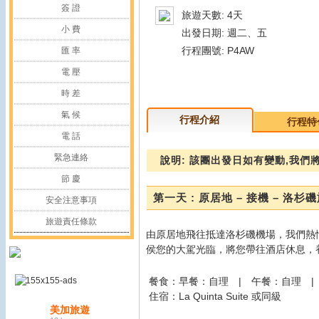
簽 證
旅遊天數: 4天
小 費
出發日期: 週二、五
行程團號: P4AW
匯 率
電 壓
時 差
氣 候
行程介紹
行程特
電 話
緊急連絡
說明: 該團出發日如有變動,我們
節 慶
第一天 : 原居地 – 接機 – 洛杉
安全注意事項
旅遊責任條款
由原居地飛往抵達洛杉磯機場，我們熱情的接待
侯您的大駕光臨，將您帶往酒店休息，
餐食：早餐：自理 | 午餐：自理 |
住宿：La Quinta Suite 或同級
美加旅遊