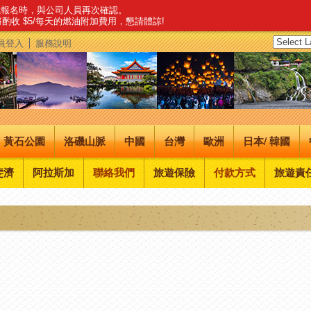
建議報名時，與公司人員再次確認。
，將酌收 $5/每天的燃油附加費用，懇請體諒!
員登入
服務說明
黃石公園
洛磯山脈
中國
台灣
歐洲
日本/ 韓國
斐濟
阿拉斯加
聯絡我們
旅遊保險
付款方式
旅遊責