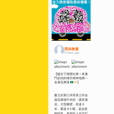
美加旅遊
4 hours ago
【陽光下熠熠生輝！來澳
門必拍的城市精神地標—
金蓮花廣場
】
矗立於新口岸高美士街金
蓮花廣場中央的「盛世蓮
花」大型雕塑，高達 6
米，重達 6.5 噸，是由黃
銅鑄造、表面貼上金箔打