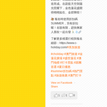
造而成。在蔚藍天空與陽
光照耀下，金色蓮花盛開
得栩栩如生、金碧輝煌！
報名時使用折扣碼
SUMMER，另有折扣
喔！名額有限，趕快揪家
人朋友一起出發
了解更多精選行程與報名
細節：https://www.c-
holiday.com/
#美加旅遊
#choliday
#澳門旅遊
#金
蓮花廣場
#盛世蓮花
#澳
門地標
#打卡景點
#跟團
首選
#夏日優惠
#summer折扣碼
#熱門景
點
#旅遊推薦
#澳門打卡
View on Facebook
·
Share
1
1
0