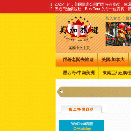
1. 2026年起，美國國家公園門票時有修改，
2. 因近日油價波動，Bus Tour 的每一位貴賓
加入會員
會
美國中文主頁
跟著老闆去旅遊
美國/加拿大
墨西哥/中南美洲
東南亞/ 紐澳/