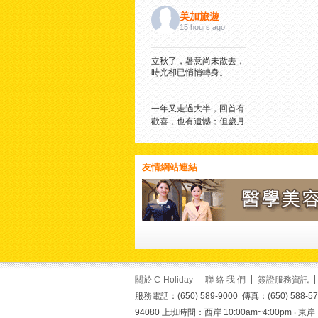
美加旅遊
15 hours ago
立秋了，暑意尚未散去，
時光卻已悄悄轉身。
一年又走過大半，回首有
歡喜，也有遺憾；但歲月
從不辜負認真生活的人。
願這個秋天，褪去浮躁，
沉澱美好；願我們心中有
友情網站連結
暖、眼裡有光，從容迎接
每一個日子。
一葉知秋，
願秋風送來平安，也帶來
新的希望。
View on Facebook
·
Share
1
1
0
關於 C-Holiday
聯 絡 我 們
簽證服務資訊
服務電話：(650) 589-9000 傳真：(650) 588-5700 
94080 上班時間：西岸 10:00am~4:00pm ‧ 東岸：01: