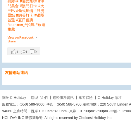
戀愛巷
#葡式蛋撻
#澳
門美食
#澳門打卡
#大
三巴
#葡式風情
#浪漫
景點
#網美打卡
#跟團
首選
#夏日優惠
#summer折扣碼
#旅遊
推薦
View on Facebook
·
Share
1
1
0
美加旅遊
友情網站連結
2 days ago
10月24日 精選出發｜
關於 C-Holiday
聯 絡 我 們
簽證服務資訊
旅遊保險
C-Holiday 徵才
獨家領隊全程隨行。限
服務電話：(650) 589-9000 傳真：(650) 588-5700 服務地點：220 South Linden Ave. 
量開放・預訂從速
94080 上班時間：西岸 10:00am~4:00pm ‧ 東岸：01:00pm~7:00pm ‧ 中部：12:00am~6
View on Facebook
·
HOLIDAY INC 新假期旅遊. All rights reserved by Choicest Holiday Inc.
Share
2
1
0