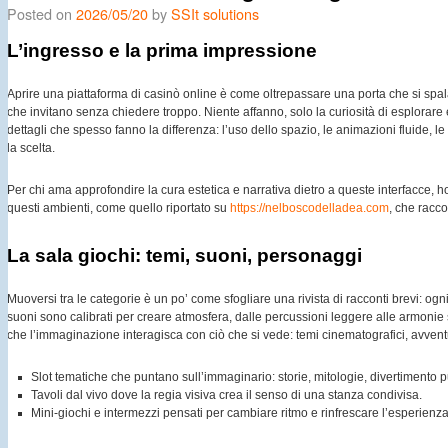
Posted on
2026/05/20
by
SSIt solutions
L’ingresso e la prima impressione
Aprire una piattaforma di casinò online è come oltrepassare una porta che si spal
che invitano senza chiedere troppo. Niente affanno, solo la curiosità di esplorare
dettagli che spesso fanno la differenza: l’uso dello spazio, le animazioni fluide, 
la scelta.
Per chi ama approfondire la cura estetica e narrativa dietro a queste interfacce, 
questi ambienti, come quello riportato su
https://nelboscodelladea.com
, che racco
La sala giochi: temi, suoni, personaggi
Muoversi tra le categorie è un po’ come sfogliare una rivista di racconti brevi: og
suoni sono calibrati per creare atmosfera, dalle percussioni leggere alle armonie s
che l’immaginazione interagisca con ciò che si vede: temi cinematografici, avventu
Slot tematiche che puntano sull’immaginario: storie, mitologie, divertimento p
Tavoli dal vivo dove la regia visiva crea il senso di una stanza condivisa.
Mini-giochi e intermezzi pensati per cambiare ritmo e rinfrescare l’esperienza