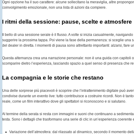
Ogni opzione ha il suo carattere: alcune sollecitano la meraviglia, altre propongono
coinvolgimento emozionale, non una lista di azioni da compiere.
I ritmi della sessione: pause, scelte e atmosfere
Il bello di una sessione serale è il flusso. A volte si inizia casualmente, navigando
suggerire la prossima tappa. Poi viene la fase della permanenza: si sceglie una sa
del dealer in diretta. I momenti di pausa sono altrettanto importanti: alzarsi, fare 
Questa alternanza crea una narrazione personale: non è una guida con capitoli o
scomparire dietro l’esperienza, lasciando spazio a quel senso di presenza che ren
La compagnia e le storie che restano
Una delle sorprese più piacevoli è scoprire che l’intrattenimento digitale può avere
condivise durante un evento live: tutto contribuisce a costruire ricordi. Non è tan
reale, come un film interattivo dove gli spettatori si riconoscono e si salutano.
Al termine della serata si resta con immagini e suoni che continuano a sedimentar
testa. Sono i dettagli che trasformano una serie di clic in un’esperienza coerente
Variazione dell’atmosfera: dal rilassato al dinamico, secondo il momento dell