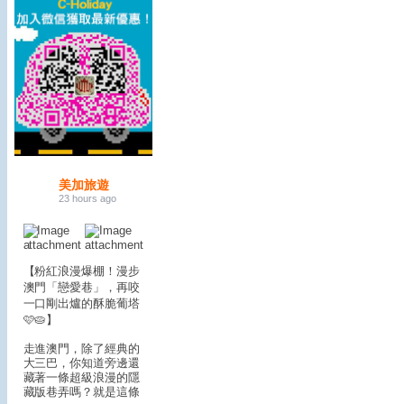
美加旅遊
23 hours ago
【粉紅浪漫爆棚！漫步
澳門「戀愛巷」，再咬
一口剛出爐的酥脆葡塔
🩷🥧】
走進澳門，除了經典的
大三巴，你知道旁邊還
藏著一條超級浪漫的隱
藏版巷弄嗎？
就是這條