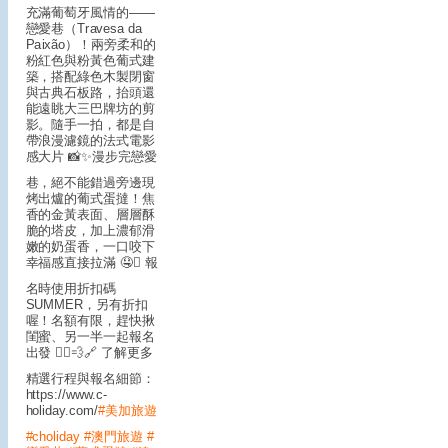
充滿葡萄牙風情的——
戀愛巷（Travesa da
Paixão）！兩旁柔和的
粉紅色與粉黃色葡式建
築，搭配綠色木製閉窗
與古典石板路，抬頭還
能遠眺大三巴牌坊的剪
影。隨手一拍，都是自
帶浪漫濾鏡的法式電影
感大片 📸✨
漫步完戀愛
巷，絕不能錯過旁邊現
烤出爐的葡式蛋撻！焦
香的金黃表面、層層酥
脆的塔皮，加上濃郁滑
嫩的奶蛋香，一口咬下
幸福感直接拉滿 🤤
🪎 報
名時使用折扣碼
SUMMER，另有折扣
喔！名額有限，趕快揪
閨蜜、另一半一起報名
出發 🏃‍♂️💨
🔗 了解更多
精選行程與報名細節：
https://www.c-
holiday.com/
#美加旅遊
#choliday
#澳門旅遊
#