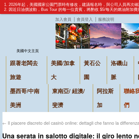
1. 2026年起，美國國家公園門票時有修改，建議報名時，與公司人員再次
2. 因近日油價波動，Bus Tour 的每一位貴賓，將酌收 $5/每天的燃油附加
加入會員
會員登入
服務說明
美國中文主頁
跟著老闆去
美國/加拿
黃石公
洛磯山
旅遊
大
園
脈
墨西哥/中南
東南亞/ 紐澳/
阿拉斯
聯絡
美洲
斐濟
加
們
←
Il piacere discreto del casinò online: dettagli che fanno la differenz
Una serata in salotto digitale: il giro lento