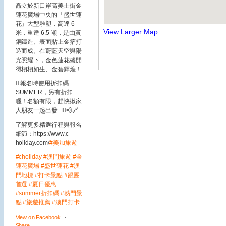
矗立於新口岸高美士街金
蓮花廣場中央的「盛世蓮
花」大型雕塑，高達 6
View Larger Map
米，重達 6.5 噸，是由黃
銅鑄造、表面貼上金箔打
造而成。在蔚藍天空與陽
光照耀下，金色蓮花盛開
得栩栩如生、金碧輝煌！
🪎 報名時使用折扣碼
SUMMER，另有折扣
喔！名額有限，趕快揪家
人朋友一起出發 🏃‍♂️💨
🔗
了解更多精選行程與報名
細節：https://www.c-
holiday.com/
#美加旅遊
#choliday
#澳門旅遊
#金
蓮花廣場
#盛世蓮花
#澳
門地標
#打卡景點
#跟團
首選
#夏日優惠
#summer折扣碼
#熱門景
點
#旅遊推薦
#澳門打卡
View on Facebook
·
Share