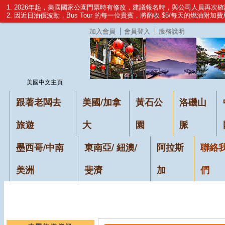
1. 2026年起，美國國家公園門票時有修改，建議報名時，與公司人員再次
2. 因近日油價波動，Bus Tour 的每一位貴賓，將酌收 $5/每天的燃油附加
加入會員
會員登入
服務說明
美國中文主頁
跟著老闆去
美國/加拿
黃石公
洛磯山
旅遊
大
園
脈
墨西哥/中南
東南亞/ 紐澳/
阿拉斯
聯絡
美洲
斐濟
加
們