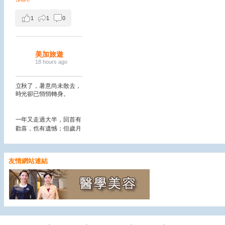
1
1
0
美加旅遊
18 hours ago
立秋了，暑意尚未散去，
時光卻已悄悄轉身。
一年又走過大半，回首有
歡喜，也有遺憾；但歲月
從不辜負認真生活的人。
願這個秋天，褪去浮躁，
沉澱美好；願我們心中有
友情網站連結
暖、眼裡有光，從容迎接
每一個日子。
一葉知秋，
願秋風送來平安，也帶來
新的希望。
View on Facebook
·
Share