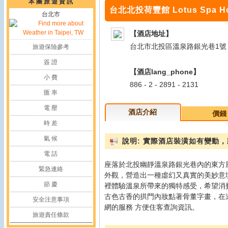
本 團 旅 遊 資 訊
台北北投荷豐館 Lotus Spa Hot 
台北市
【酒店地址】
台北市北投區溫泉路銀光巷1號
旅遊保險參考
簽 證
【酒店lang_phone】
小 費
886 - 2 - 2891 - 2131
匯 率
電 壓
酒店介紹
價錢
時 差
氣 候
說明: 實際酒店裝潢如有變動
電 話
座落於北投幽靜溫泉路銀光巷內的東方
緊急連絡
外觀，營造出一種虛幻又真實的美妙意
節 慶
裡體驗溫泉所帶來的獨特感受，希望消
古色古香的拱門內妝點著骨董字畫，在
安全注意事項
網的服務 方便住客查詢資訊。
旅遊責任條款