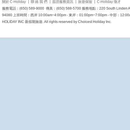
關於 C-Holiday
聯 絡 我 們
簽證服務資訊
旅遊保險
C-Holiday 徵才
1
1
0
服務電話：(650) 589-9000 傳真：(650) 588-5700 服務地點：220 South Linden Ave. 
94080 上班時間：西岸 10:00am~4:00pm ‧ 東岸：01:00pm~7:00pm ‧ 中部：12:00am~6
HOLIDAY INC 新假期旅遊. All rights reserved by Choicest Holiday Inc.
美加旅遊
1 day ago
【穿梭五百年香火歲月！
來澳門探訪這座城市的祈
福起點 - 媽閣廟 🇲🇴⛩️】
你知道「MACAU」這個
名字是怎麼來的嗎？
答案
就藏在這座屹立於海邊的
百年古蹟—媽閣廟（媽祖
閣）！背山面海、古木參
天，媽閣廟不僅是澳門最
古老的地標之一，更是名
列聯合國教科文組織的世
界文化遺產 ✨
走進石牌