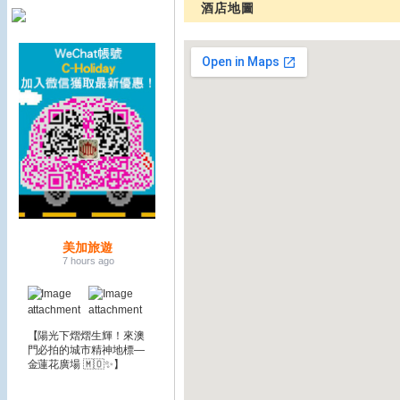
酒店地圖
美加旅遊
7 hours ago
【陽光下熠熠生輝！來澳
門必拍的城市精神地標—
金蓮花廣場 🇲🇴✨】