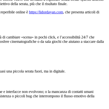
ivo della serata, più che il risultato finale.
 reperibile online è
https://lidordayan.com
, che presenta articoli di
tà di cambiare «scena» in pochi click, e l’accessibilità 24/7 che
sfere cinematografiche o da sala giochi che aiutano a staccare dalla
asi una piccola serata fuori, ma in digitale.
iche e interfacce non evolvono; o la mancanza di contatti umani
assistenza o piccoli bug che interrompono il flusso emotivo della