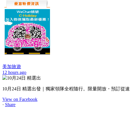
美加旅遊
12 hours ago
10月24日 精選出發｜獨家領隊全程隨行。限量開放・預訂從速
View on Facebook
·
Share