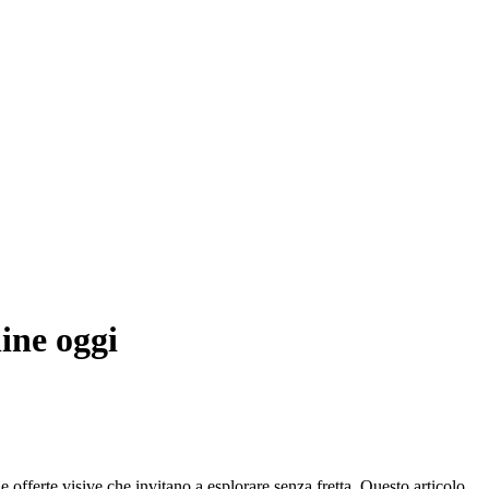
line oggi
e offerte visive che invitano a esplorare senza fretta. Questo articolo