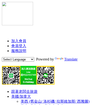
加入會員
會員登入
服務說明
Powered by
Translate
Skip
跟著老闆去旅遊
to
美國/加拿大
content
美西 (舊金山/ 洛杉磯/ 拉斯維加斯/ 西雅圖)