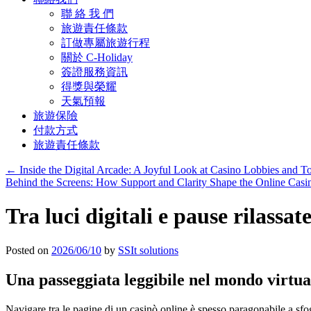
聯 絡 我 們
旅遊責任條款
訂做專屬旅遊行程
關於 C-Holiday
簽證服務資訊
得獎與榮耀
天氣預報
旅遊保險
付款方式
旅遊責任條款
←
Inside the Digital Arcade: A Joyful Look at Casino Lobbies and T
Behind the Screens: How Support and Clarity Shape the Online Cas
Tra luci digitali e pause rilassat
Posted on
2026/06/10
by
SSIt solutions
Una passeggiata leggibile nel mondo virtua
Navigare tra le pagine di un casinò online è spesso paragonabile a sfogl