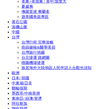
美東+美加東 / 美中/加拿大
夏威夷
佛羅里達 奧蘭多
遊美國免簽專區
黃石公園
洛磯山脈
中國
台灣
台灣行程 完整攻略
癌篩健檢&醫學美容
台灣旅行地圖
台北捷運 路網圖
桃園機場捷運
旅居海外大陸地區人民申請入台觀光須知
歐洲
日本/ 韓國
中東/歐亞非
郵輪假期
墨西哥/中南美洲
東南亞/ 紐澳/斐濟
阿拉斯加
聯絡我們