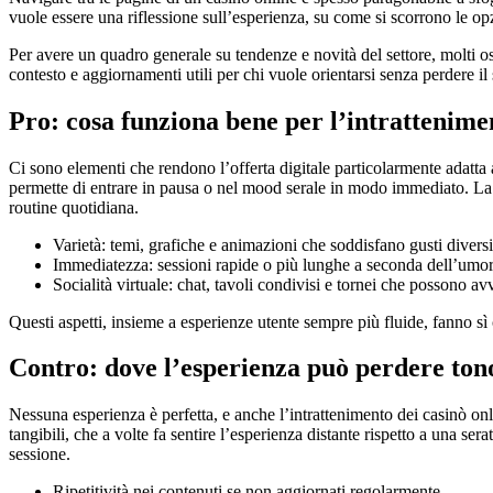
vuole essere una riflessione sull’esperienza, su come si scorrono le opz
Per avere un quadro generale su tendenze e novità del settore, molti os
contesto e aggiornamenti utili per chi vuole orientarsi senza perdere il 
Pro: cosa funziona bene per l’intrattenime
Ci sono elementi che rendono l’offerta digitale particolarmente adatta a 
permette di entrare in pausa o nel mood serale in modo immediato. La 
routine quotidiana.
Varietà: temi, grafiche e animazioni che soddisfano gusti diversi
Immediatezza: sessioni rapide o più lunghe a seconda dell’umor
Socialità virtuale: chat, tavoli condivisi e tornei che possono av
Questi aspetti, insieme a esperienze utente sempre più fluide, fanno sì 
Contro: dove l’esperienza può perdere ton
Nessuna esperienza è perfetta, e anche l’intrattenimento dei casinò onl
tangibili, che a volte fa sentire l’esperienza distante rispetto a una se
sessione.
Ripetitività nei contenuti se non aggiornati regolarmente.