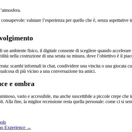
l’atmosfera.
consapevole: valutare l’esperienza per quello che è, senza aspettative irr
nvolgimento
 di un ambiente fisico, il digitale consente di scegliere quando accelerar
lità nella costruzione di una serata su misura, dove l’obiettivo è il pi
a serata: scambi informali in chat, condividere una vincita o una giocata
alcosa di più vicino a una conversazione tra amici.
luce e ombra
minoso, vario e accessibile, ma anche suscettibile a piccole crepe che in
voli. Alla fine, la miglior recensione resta quella personale: come ci si 
ools
ino Experience
→