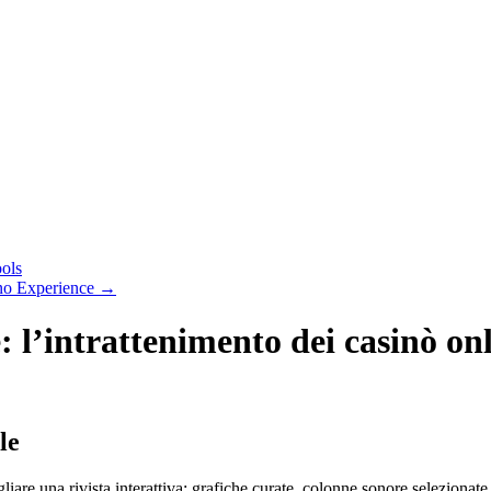
ools
ino Experience
→
e: l’intrattenimento dei casinò on
le
iare una rivista interattiva: grafiche curate, colonne sonore selezionate 