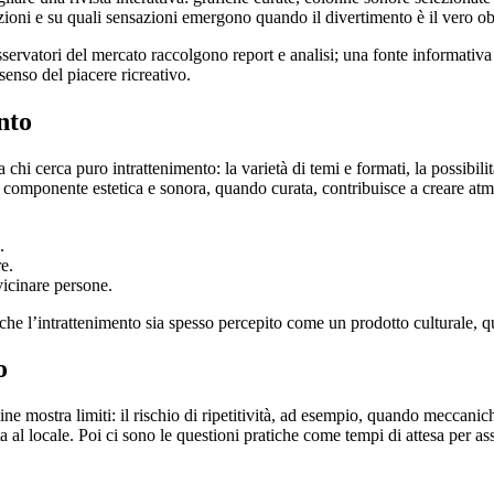
ioni e su quali sensazioni emergono quando il divertimento è il vero obiett
servatori del mercato raccolgono report e analisi; una fonte informativa
senso del piacere ricreativo.
nto
chi cerca puro intrattenimento: la varietà di temi e formati, la possibili
componente estetica e sonora, quando curata, contribuisce a creare atmo
.
e.
vicinare persone.
che l’intrattenimento sia spesso percepito come un prodotto culturale, qu
o
ine mostra limiti: il rischio di ripetitività, ad esempio, quando meccan
rata al locale. Poi ci sono le questioni pratiche come tempi di attesa per 