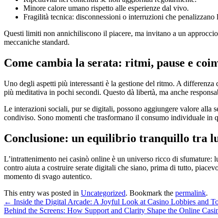
Minore calore umano rispetto alle esperienze dal vivo.
Fragilità tecnica: disconnessioni o interruzioni che penalizzano 
Questi limiti non annichiliscono il piacere, ma invitano a un approccio 
meccaniche standard.
Come cambia la serata: ritmi, pause e coi
Uno degli aspetti più interessanti è la gestione del ritmo. A differenza
più meditativa in pochi secondi. Questo dà libertà, ma anche responsabi
Le interazioni sociali, pur se digitali, possono aggiungere valore all
condiviso. Sono momenti che trasformano il consumo individuale in qu
Conclusione: un equilibrio tranquillo tra 
L’intrattenimento nei casinò online è un universo ricco di sfumature: lu
contro aiuta a costruire serate digitali che siano, prima di tutto, piace
momento di svago autentico.
This entry was posted in
Uncategorized
. Bookmark the
permalink
.
←
Inside the Digital Arcade: A Joyful Look at Casino Lobbies and T
Behind the Screens: How Support and Clarity Shape the Online Cas