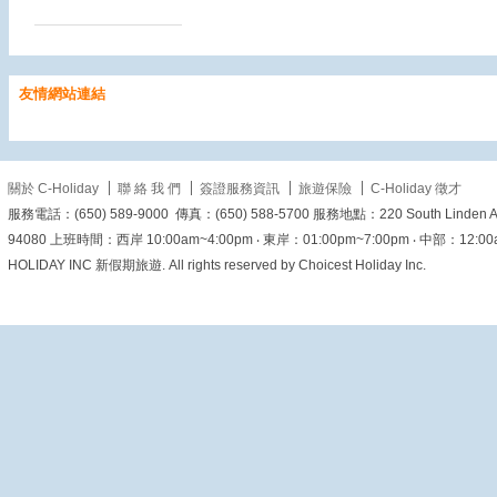
美加旅遊
1 day ago
友情網站連結
【粉紅浪漫爆棚！漫步澳
關於 C-Holiday
聯 絡 我 們
簽證服務資訊
旅遊保險
C-Holiday 徵才
門「戀愛巷」，再咬一口
剛出爐的酥脆葡塔 🩷
服務電話：(650) 589-9000 傳真：(650) 588-5700 服務地點：220 South Linden Ave. 
🥧】
94080 上班時間：西岸 10:00am~4:00pm ‧ 東岸：01:00pm~7:00pm ‧ 中部：12:00am~6
HOLIDAY INC 新假期旅遊. All rights reserved by Choicest Holiday Inc.
走進澳門，除了經典的大
三巴，你知道旁邊還藏著
一條超級浪漫的隱藏版巷
弄嗎？
就是這條充滿葡萄
牙風情的——戀愛巷
（Travesa da
Paixão）！兩旁柔和的
粉紅色與粉黃色葡式建
築，搭配綠色木製閉窗與
古典石板路，抬頭還能遠
眺大三巴牌坊的剪影。隨