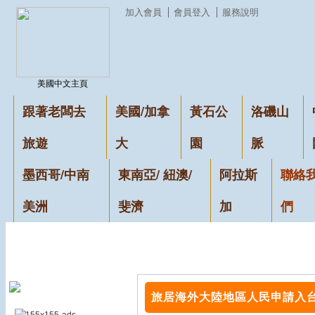
加入會員
會員登入
服務說明
美國中文主頁
跟著老闆去
美國/加拿
黃石公
洛磯山
旅遊
大
園
脈
墨西哥/中南
東南亞/ 紐澳/
阿拉斯
聯絡
美洲
斐濟
加
們
旅居海外大陸地區人民申請入