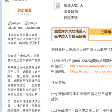
旅遊天數: 天
美加旅遊
出發日期:
1 hour ago
行程團號:
旅居海外大陸地區人
立即報
【穿梭五百年香火歲月！
民申請入台觀光須知
來澳門探訪這座城市的祈
福起點 - 媽閣廟 🇲🇴⛩️】
旅居海外大陸地區人民申請入台觀光須
你知道「MACAU」這個
名字是怎麼來的嗎？
答案
112年9月1日(09/01/2023)開
申請須知:
https://www.immigration.
就藏在這座屹立於海邊的
申請網址:
https://coa.immigration.g
百年古蹟—媽閣廟（媽祖
閣）！背山面海、古木參
天，媽閣廟不僅是澳門最
注意事項:
古老的地標之一，更是名
列聯合國教科文組織的世
(一) 審核期間:案件受理申請之翌日
界文化遺產 ✨
走進石牌
計算。
坊，空氣中瀰漫著淡淡沉
香，古樸的石雕、飛簷與
(二)停留期間：自入境之翌日起，不
紅牆交織出幽靜典雅的氣