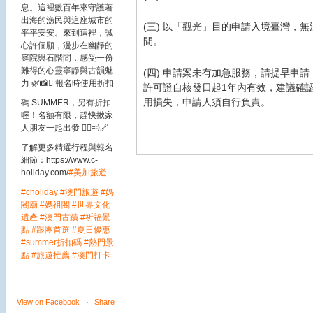
息。這裡數百年來守護著
出海的漁民與這座城市的
(三) 以「觀光」目的申請入境臺灣
平平安安。來到這裡，誠
間。
心許個願，漫步在幽靜的
庭院與石階間，感受一份
難得的心靈寧靜與古韻魅
(四) 申請案未有加急服務，請提早申
力 🌿📸
🪎 報名時使用折扣
許可證自核發日起1年內有效，建議確
用損失，申請人須自行負責。
碼 SUMMER，另有折扣
喔！名額有限，趕快揪家
人朋友一起出發 🏃‍♂️💨
🔗
了解更多精選行程與報名
細節：https://www.c-
holiday.com/
#美加旅遊
#choliday
#澳門旅遊
#媽
閣廟
#媽祖閣
#世界文化
遺產
#澳門古蹟
#祈福景
點
#跟團首選
#夏日優惠
#summer折扣碼
#熱門景
點
#旅遊推薦
#澳門打卡
View on Facebook
·
Share