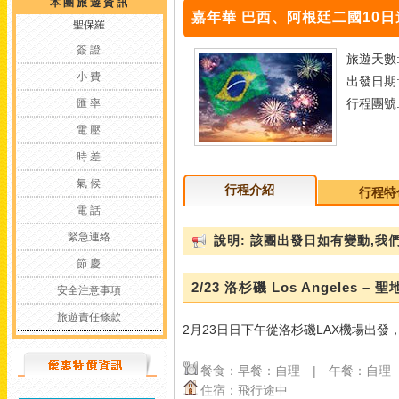
本 團 旅 遊 資 訊
嘉年華 巴西、阿根廷二國10日遊
聖保羅
簽 證
旅遊天數:
小 費
出發日期: 
行程團號: 
匯 率
電 壓
時 差
氣 候
行程介紹
行程特
電 話
緊急連絡
說明: 該團出發日如有變動,
節 慶
2/23 洛杉磯 Los Angeles – 
安全注意事項
旅遊責任條款
2月23日日下午從洛杉磯LAX機場出
餐食：早餐：自理 | 午餐：自理
住宿：飛行途中