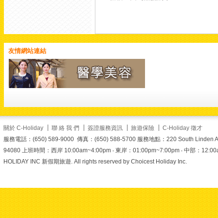
矗立於新口岸高美士街金
蓮花廣場中央的「盛世蓮
花」大型雕塑，高達 6
米，重達 6.5 噸，是由黃
銅鑄造、表面貼上金箔打
造而成。在蔚藍天空與陽
友情網站連結
光照耀下，金色蓮花盛開
得栩栩如生、金碧輝煌！
報名時使用折扣碼
SUMMER，另有折扣
喔！名額有限，趕快揪家
人朋友一起出發
了解更多精選行程與報名
關於 C-Holiday
聯 絡 我 們
簽證服務資訊
旅遊保險
C-Holiday 徵才
細節：https://www.c-
holiday.com/
#美加旅遊
服務電話：(650) 589-9000 傳真：(650) 588-5700 服務地點：220 South Linden Ave. 
94080 上班時間：西岸 10:00am~4:00pm ‧ 東岸：01:00pm~7:00pm ‧ 中部：12:00am~6
#choliday
#澳門旅遊
#金
蓮花廣場
#盛世蓮花
#澳
HOLIDAY INC 新假期旅遊. All rights reserved by Choicest Holiday Inc.
門地標
#打卡景點
#跟團
首選
#夏日優惠
#summer折扣碼
#熱門景
點
#旅遊推薦
#澳門打卡
View on Facebook
·
Share