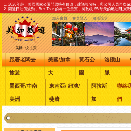
1. 2026年起，美國國家公園門票時有修改，建議報名時，與公司人員再次
2. 因近日油價波動，Bus Tour 的每一位貴賓，將酌收 $5/每天的燃油附加
加入會員
會員登入
服務說明
美國中文主頁
跟著老闆去
美國/加拿
黃石公
洛磯山
旅遊
大
園
脈
墨西哥/中南
東南亞/ 紐澳/
阿拉斯
聯絡
美洲
斐濟
加
們