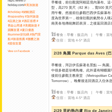
https://www.c-
早餐後，前往觀賞阿根廷境內瀑布。這
holiday.com/
#美加旅遊
型，高270 英尺（82 米），寬500 
#choliday
#納帕酒莊
用午餐。然後前往參觀巴西伊瓜蘇瀑布: 瀑
#napavalley
#加州旅遊
度為世界第一，雄偉壯觀的氣勢令人嘆
#品酒之旅
#酒莊巡禮
#
南美各地傳統舞蹈表演，之後返回酒店
舊金山周邊
#美國旅遊
#
跟團首選
#夏日優惠
餐食：早餐：飯店內 | 午餐：當地
#summer折扣碼
#熱門景
點
#旅遊推薦
#微醺之旅
住宿： 當地 4-5* 酒店
#渡假首選
View on Facebook
·
2/28 鳥園 Parque das Aves 
Share
0
1
0
早餐後，拜訪伊瓜蘇著名景點 — 鳥園。鳥
中很多都是珍稀鳥種。此外還有蝴蝶園
後前往參觀主教座堂 （Metropolitan 
Tomorrow）。晚餐後送回酒店入住
美加旅遊
1 day ago
餐食：早餐：飯店內 | 午餐：當地
住宿： 當地 4-5* 酒店
【3米巨型鑽石從天而
2/29 里約熱內盧 Rio de Ja
降！來澳門銀河，感受聲