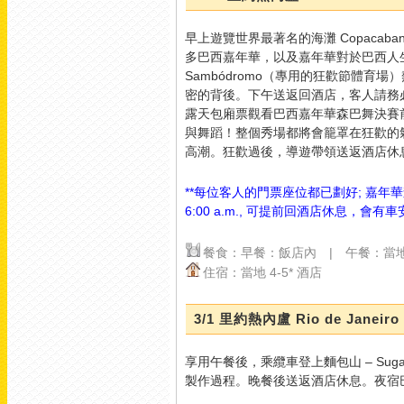
光交織的極致奢華
】
早上遊覽世界最著名的海灘 Copacab
多巴西嘉年華，以及嘉年華對於巴西人
提到澳門的夜晚，怎麼能
Sambódromo（專用的狂歡節體
錯過這場震撼感官的視覺
密的背後。下午送返回酒店，客人請務
盛宴？
位於澳門銀河酒店
露天包廂票觀看巴西嘉年華森巴舞決賽
大堂的「運財銀鑽」（璀
與舞蹈！整個秀場都將會籠罩在狂歡的
璨鑽石秀），絕對是每一
高潮。狂歡過後，導遊帶領送返酒店休
位遊客到澳門必看的亮
點！隨著如夢似幻的音樂
**每位客人的門票座位都已劃好; 嘉年華森巴
與絢麗燈光起舞，高達 3
6:00 a.m., 可提前回酒店休息，會有車
米的巨型鑽石在噴泉水幕
中緩緩升起，耀眼奪目的
光芒瞬間照亮整個大堂，
餐食：早餐：飯店內 | 午餐：當地
現場氣氛直接拉滿
住宿：當地 4-5* 酒店
報名時使用折扣碼
SUMMER，另有折扣
喔！名額有限，手刀搶購
3/1 里約熱內盧 Rio de Janeiro
走起
了解更多精
選行程與報名細節：
享用午餐後，乘纜車登上麵包山 – Sug
https://www.c-
製作過程。晚餐後送返酒店休息。夜宿
holiday.com/
#美加旅遊