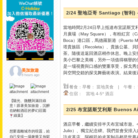
2/24 聖地亞哥 Santiago (智利
當地時間2月24日早上抵達布宜諾斯
月廣場（May Square），有粉紅宮
Boca）港口區，馬德羅新港（Puerto
塔貴族區（Recoleta）、貴族公墓、
茶。隨後送返回酒店稍作休息。晚上安排欣賞阿
美小巴黎之美稱，另外一項值得稱譽的便
是一場視覺與口感的雙重享受，探戈秀
美加旅遊
與空間交錯的探戈舞藝術表演。結束後
8 hours ago
餐食：早餐： 當地美食 | 午餐：
住宿：
當地 4-5* 酒店
【陽光、微醺與滿目綠
意！跟著美加旅遊，沉醉
2/25 布宜諾斯艾利斯 Buenos Ai
在納帕酒莊的夢幻莊園
綠葉】
酒店早餐，繼續安排半天布宜城市遊。今天
Julio）、獨立紀念碑。我們並會安排入
想要逃離城市的喧囂，給
訪皮革店。阿根廷的皮革制品都是世界
自己安排一場奢華又放鬆