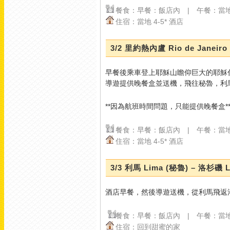
#choliday
#澳門旅遊
#澳
餐食：早餐：飯店內 | 午餐：當
門銀河
#璀璨鑽石秀
#運
住宿：當地 4-5* 酒店
財銀鑽
#澳門打卡
#聲光
秀
#奢華體驗
#澳門景點
#跟團首選
#夏日優惠
3/2 里約熱內盧 Rio de Janeiro
#summer折扣碼
#熱門景
點
#旅遊推薦
早餐後乘車登上耶穌山瞻仰巨大的耶穌
View on Facebook
·
導遊提供晚餐盒並送機，飛往秘魯，利
Share
1
1
0
**因為航班時間問題，只能提供晚餐盒*
餐食：早餐：飯店內 | 午餐：當
住宿：當地 4-5* 酒店
美加旅遊
2 days ago
3/3 利馬 Lima (秘魯) – 洛杉磯 L
酒店早餐，然後導遊送機，從利馬飛返
【陽光下熠熠生輝！來澳
門必拍的城市精神地標—
金蓮花廣場
】
餐食：
早餐
：飯店內 | 午餐：當
住宿：回到甜蜜的家