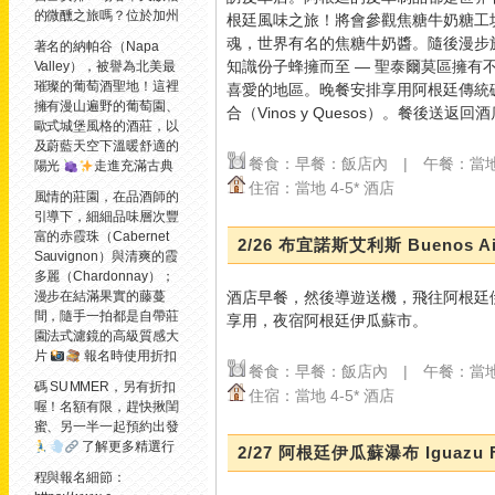
的微醺之旅嗎？
位於加州
根廷風味之旅！將會參觀焦糖牛奶糖工坊（La
魂，世界有名的焦糖牛奶醬。隨後漫步於聖泰
著名的納帕谷（Napa
知識份子蜂擁而至 — 聖泰爾莫區擁
Valley），被譽為北美最
璀璨的葡萄酒聖地！這裡
喜愛的地區。晚餐安排享用阿根廷傳統
擁有漫山遍野的葡萄園、
合（Vinos y Quesos）。餐後送
歐式城堡風格的酒莊，以
及蔚藍天空下溫暖舒適的
餐食：早餐：飯店內 | 午餐：當
陽光
走進充滿古典
住宿：當地 4-5* 酒店
風情的莊園，在品酒師的
引導下，細細品味層次豐
富的赤霞珠（Cabernet
2/26 布宜諾斯艾利斯 Buenos Ai
Sauvignon）與清爽的霞
多麗（Chardonnay）；
酒店早餐，然後導遊送機，飛往阿根廷
漫步在結滿果實的藤蔓
間，隨手一拍都是自帶莊
享用，夜宿阿根廷伊瓜蘇市。
園法式濾鏡的高級質感大
片
報名時使用折扣
餐食：早餐：飯店內 | 午餐：當
碼 SUMMER，另有折扣
住宿：當地 4-5* 酒店
喔！名額有限，趕快揪閨
蜜、另一半一起預約出發
了解更多精選行
2/27 阿根廷伊瓜蘇瀑布 Iguazu F
程與報名細節：