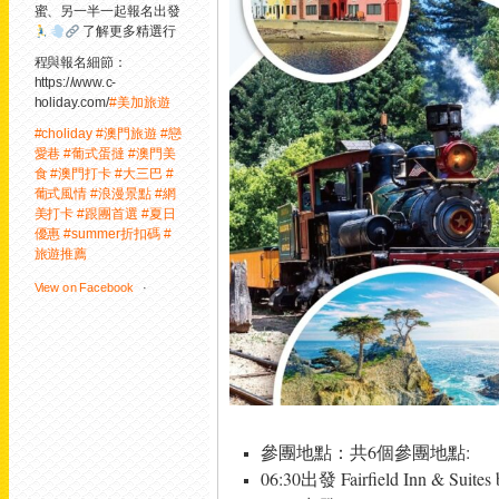
蜜、另一半一起報名出發
了解更多精選行
程與報名細節：
https://www.c-
holiday.com/
#美加旅遊
#choliday
#澳門旅遊
#戀
愛巷
#葡式蛋撻
#澳門美
食
#澳門打卡
#大三巴
#
葡式風情
#浪漫景點
#網
美打卡
#跟團首選
#夏日
優惠
#summer折扣碼
#
旅遊推薦
View on Facebook
·
Share
0
1
0
美加旅遊
20 hours ago
參團地點：共6個參團地點:
06:30出發 Fairfield Inn & Suites