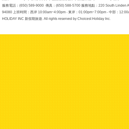
（聖保祿教堂遺址），不
服務電話：(650) 589-9000 傳真：(650) 588-5700 服務地點：220 South Linden Ave. 
僅是聯合國教科文組織認
94080 上班時間：西岸 10:00am~4:00pm ‧ 東岸：01:00pm~7:00pm ‧ 中部：12:00am~6
定的世界文化遺產，更是
澳門四百年東西方文化交
HOLIDAY INC 新假期旅遊. All rights reserved by Choicest Holiday Inc.
融的最美見證。石雕上細
致的宗教與東方元素圖
案，每一處細節都藏著歷
史的故事
報名時使
用折扣碼
【SUMMER】，另有折
扣喔！名額有限，趕快搶
購
了解更多精選
行程與報名細節：
https://www.c-
holiday.com/
#美加旅遊
#choliday
#澳門旅遊
#大
三巴牌坊
#大三巴
#世界
文化遺產
#澳門美食
#葡
式蛋撻
#戀愛巷
#跟團首
選
#夏日優惠
#summer
折扣碼
#熱門景點
#旅遊
推薦
#澳門打卡
View on Facebook
·