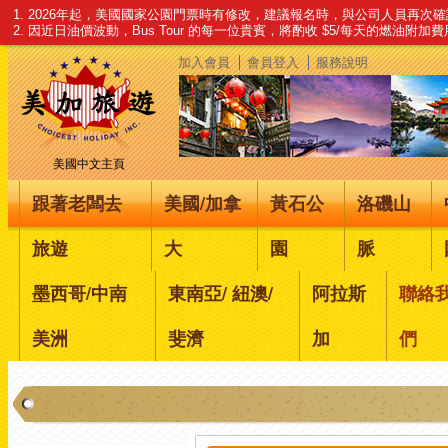
1. 2026年起，美國國家公園門票時有修改，建議報名時，與公司人員再次
2. 因近日油價波動，Bus Tour 的每一位貴賓，將酌收 $5/每天的燃油附加
加入會員
會員登入
服務說明
美國中文主頁
跟著老闆去
美國/加拿
黃石公
洛磯山
旅遊
大
園
脈
墨西哥/中南
東南亞/ 紐澳/
阿拉斯
聯絡
美洲
斐濟
加
們