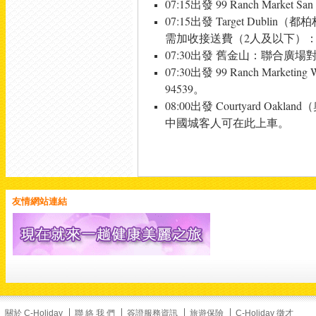
07:15出發 99 Ranch Market S
10月24日 精選出發｜獨
07:15出發 Target Dublin（都柏
家領隊全程隨行。限量開
放・預訂從速
需加收接送費（2人及以下）：接
07:30出發 舊金山：聯合廣場對面梅西百
07:30出發 99 Ranch Marketing
View on Facebook
·
Share
94539。
08:00出發 Courtyard Oakl
1
0
0
中國城客人可在此上車。
美加旅遊
1 day ago
友情網站連結
【穿梭四百年東西方風
情！來澳門，怎麼能錯過
經典的大三巴？
】
提到澳門，大家第一個浮
現的畫面一定是這座宏偉
的巴洛克式石牌坊！
矗立
在石階頂端的大三巴牌坊
關於 C-Holiday
聯 絡 我 們
簽證服務資訊
旅遊保險
C-Holiday 徵才