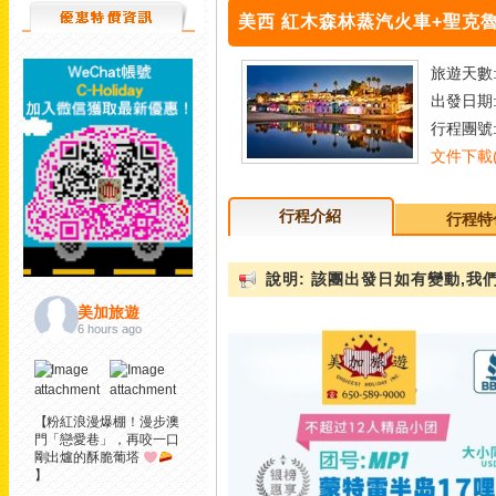
美西 紅木森林蒸汽火車+聖克魯茲碼
旅遊天數:
出發日期:
行程團號: 
文件下載(D
行程介紹
行程特
說明: 該團出發日如有變動,
美加旅遊
6 hours ago
【粉紅浪漫爆棚！漫步澳
門「戀愛巷」，再咬一口
剛出爐的酥脆葡塔
】