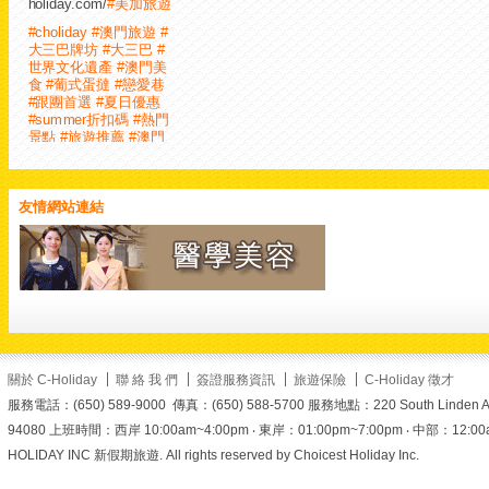
holiday.com/
#美加旅遊
#choliday
#澳門旅遊
#
大三巴牌坊
#大三巴
#
世界文化遺產
#澳門美
食
#葡式蛋撻
#戀愛巷
#跟團首選
#夏日優惠
#summer折扣碼
#熱門
景點
#旅遊推薦
#澳門
打卡
View on Facebook
·
Share
友情網站連結
0
1
0
美加旅遊
2 days ago
關於 C-Holiday
聯 絡 我 們
簽證服務資訊
旅遊保險
C-Holiday 徵才
【跨越蔚藍海洋的巨
服務電話：(650) 589-9000 傳真：(650) 588-5700 服務地點：220 South Linden Ave. 
龍！親眼見證世界級工
程奇蹟——港珠澳大橋
94080 上班時間：西岸 10:00am~4:00pm ‧ 東岸：01:00pm~7:00pm ‧ 中部：12:00am~6
】
HOLIDAY INC 新假期旅遊. All rights reserved by Choicest Holiday Inc.
被譽為「新世界七大奇