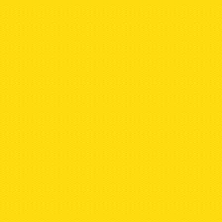
推薦
View on Facebook
·
Share
0
1
0
美加旅遊
4 days ago
【站在南海邊的浪漫傳
說！來珠海，一定要見
她一面
】
來到珠海，如果沒和
「珠海漁女」合照，別
說你來過！
佇立在風景
如畫香爐灣畔的巨型石
雕，手捧熠熠生輝的巨
型珍珠，不只是這座花
園城市的精神地標，背
後更流傳著一段動人的
南海仙女傳說。走在蔚