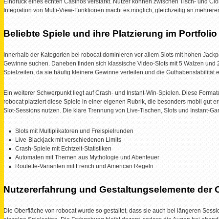
Eindruck eines echten Casinos verstärkt. Nutzer können zwischen Tisch- und C
Integration von Multi-View-Funktionen macht es möglich, gleichzeitig an mehrere
Beliebte Spiele und ihre Platzierung im Portfolio
Innerhalb der Kategorien bei robocat dominieren vor allem Slots mit hohen Jackp
Gewinne suchen. Daneben finden sich klassische Video-Slots mit 5 Walzen und 20 b
Spielzeiten, da sie häufig kleinere Gewinne verteilen und die Guthabenstabilität e
Ein weiterer Schwerpunkt liegt auf Crash- und Instant-Win-Spielen. Diese Form
robocat platziert diese Spiele in einer eigenen Rubrik, die besonders mobil gut e
Slot-Sessions nutzen. Die klare Trennung von Live-Tischen, Slots und Instant-G
Slots mit Multiplikatoren und Freispielrunden
Live-Blackjack mit verschiedenen Limits
Crash-Spiele mit Echtzeit-Statistiken
Automaten mit Themen aus Mythologie und Abenteuer
Roulette-Varianten mit French und American Regeln
Nutzererfahrung und Gestaltungselemente der 
Die Oberfläche von robocat wurde so gestaltet, dass sie auch bei längeren Session