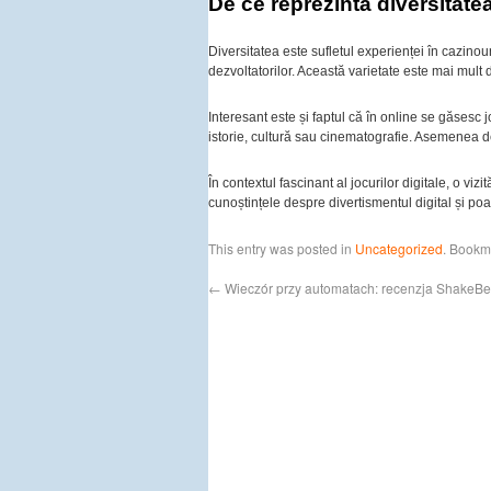
De ce reprezintă diversitate
Diversitatea este sufletul experienței în cazinou
dezvoltatorilor. Această varietate este mai mult 
Interesant este și faptul că în online se găsesc
istorie, cultură sau cinematografie. Asemenea de
În contextul fascinant al jocurilor digitale, o viz
cunoștințele despre divertismentul digital și po
This entry was posted in
Uncategorized
. Bookm
←
Wieczór przy automatach: recenzja ShakeBet 