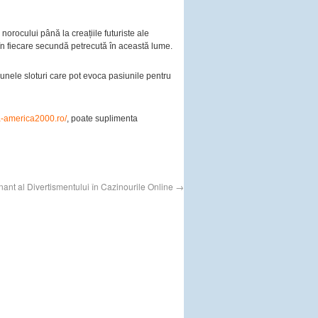
norocului până la creațiile futuriste ale
 în fiecare secundă petrecută în această lume.
 unele sloturi care pot evoca pasiunile pentru
-a-america2000.ro/
, poate suplimenta
ant al Divertismentului în Cazinourile Online
→