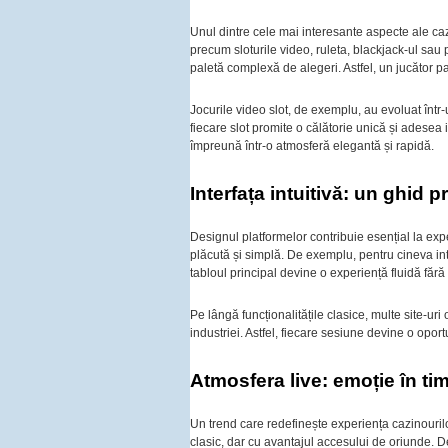
Unul dintre cele mai interesante aspecte ale cazi
precum sloturile video, ruleta, blackjack-ul sau 
paletă complexă de alegeri. Astfel, un jucător p
Jocurile video slot, de exemplu, au evoluat într-u
fiecare slot promite o călătorie unică și adesea 
împreună într-o atmosferă elegantă și rapidă.
Interfața intuitivă: un ghid pr
Designul platformelor contribuie esențial la exper
plăcută și simplă. De exemplu, pentru cineva int
tabloul principal devine o experiență fluidă fără f
Pe lângă funcționalitățile clasice, multe site-uri 
industriei. Astfel, fiecare sesiune devine o opor
Atmosfera live: emoție în ti
Un trend care redefinește experiența cazinourilor
clasic, dar cu avantajul accesului de oriunde. De