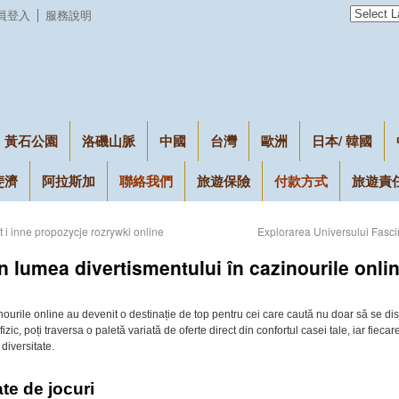
員登入
服務說明
黃石公園
洛磯山脈
中國
台灣
歐洲
日本/ 韓國
斐濟
阿拉斯加
聯絡我們
旅遊保險
付款方式
旅遊責
i inne propozycje rozrywki online
Explorarea Universului Fascin
in lumea divertismentului în cazinourile onli
inourile online au devenit o destinație de top pentru cei care caută nu doar să se dis
fizic, poți traversa o paletă variată de oferte direct din confortul casei tale, iar fie
diversitate.
te de jocuri