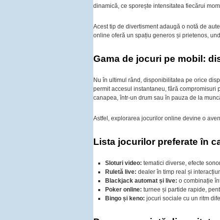
dinamică, ce sporește intensitatea fiecărui mome
Acest tip de divertisment adaugă o notă de autenti
online oferă un spațiu generos și prietenos, un
Gama de jocuri pe mobil: di
Nu în ultimul rând, disponibilitatea pe orice disp
permit accesul instantaneu, fără compromisuri priv
canapea, într-un drum sau în pauza de la munc
Astfel, explorarea jocurilor online devine o avent
Lista jocurilor preferate în c
Sloturi video:
tematici diverse, efecte sonor
Ruletă live:
dealer în timp real și interacțiun
Blackjack automat și live:
o combinație înt
Poker online:
turnee și partide rapide, pent
Bingo și keno:
jocuri sociale cu un ritm dife