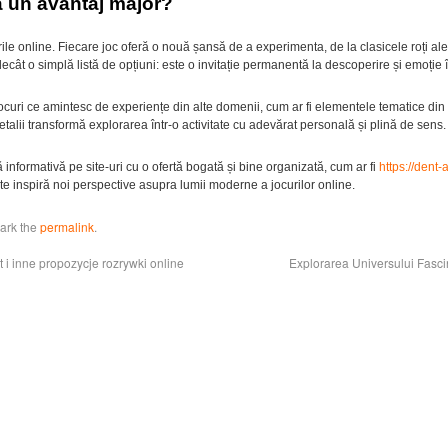
a un avantaj major?
rile online. Fiecare joc oferă o nouă șansă de a experimenta, de la clasicele roți ale 
decât o simplă listă de opțiuni: este o invitație permanentă la descoperire și emoție
 jocuri ce amintesc de experiențe din alte domenii, cum ar fi elementele tematice din
talii transformă explorarea într-o activitate cu adevărat personală și plină de sens.
ită informativă pe site-uri cu o ofertă bogată și bine organizată, cum ar fi
https://dent
ate inspiră noi perspective asupra lumii moderne a jocurilor online.
ark the
permalink
.
i inne propozycje rozrywki online
Explorarea Universului Fascin