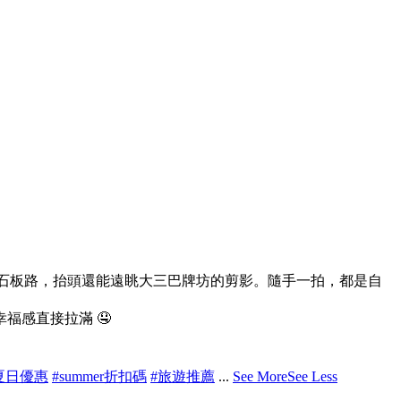
與古典石板路，抬頭還能遠眺大三巴牌坊的剪影。隨手一拍，都是自
感直接拉滿 🤤
夏日優惠
#summer折扣碼
#旅遊推薦
...
See More
See Less