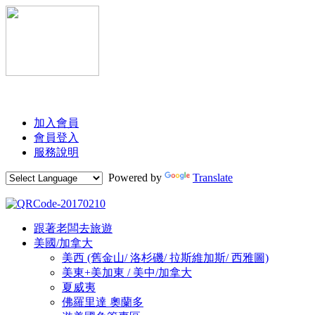
加入會員
會員登入
服務說明
Powered by
Translate
Skip
跟著老闆去旅遊
to
美國/加拿大
content
美西 (舊金山/ 洛杉磯/ 拉斯維加斯/ 西雅圖)
美東+美加東 / 美中/加拿大
夏威夷
佛羅里達 奧蘭多