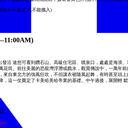
拳的大小,皆太大,不能攜入)
11:00AM)
出發沿 途您可看到鑽石山、高級住宅區、噴泉口，處處是海浪、
的萬花筒。前往美麗的恐龍灣浮潛或戲水，觀賞傳說中，一萬年前
山脈，來自東北方的強風狂吹，不但讓衣裙隨風起舞，有時甚至頭上
降，這一仗奠定了卡美哈美哈帝業的基礎。中午過後，展開輕 
)
**