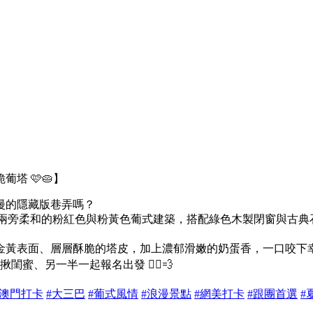
塔 🩷🥧】
漫的隱藏版巷弄嗎？
aixão）！兩旁柔和的粉紅色與粉黃色葡式建築，搭配綠色木製閉窗
黃表面、層層酥脆的塔皮，加上濃郁滑嫩的奶蛋香，一口咬下幸福
閨蜜、另一半一起報名出發 🏃‍♂️💨
#澳門打卡
#大三巴
#葡式風情
#浪漫景點
#網美打卡
#跟團首選
#