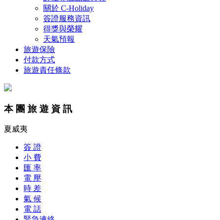
關於 C-Holiday
簽證服務資訊
得獎與榮耀
天氣預報
旅遊保險
付款方式
旅遊責任條款
本 團 旅 遊 資 訊
夏威夷
簽 證
小 費
匯 率
電 壓
時 差
氣 候
電 話
緊急連絡