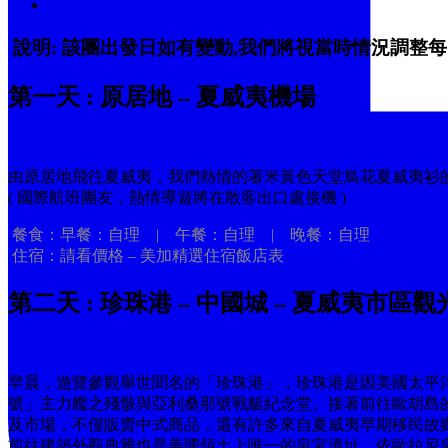
立即報名
說明: 該團出發日如有變動,我們將視當時情況調整
第一天 : 原居地 – 夏威夷機場
由原居地飛往夏威夷，我們熱情的著米黃色天堂鳥花夏威夷衫的導遊會
( 國際航班團友，熱情導遊將在散客出口處接機 )
餐食：早餐：自理 | 午餐：自理 | 晚餐：自理
住宿：請看價格 – 美加精選住宿飯店表
第二天 : 珍珠港 – 中國城 – 夏威夷市區觀光 (
早晨，遊覽參觀舉世聞名的「珍珠港」，珍珠港是因美國太平
號」主力艦之殘骸與亞利桑那號戰艇紀念堂。接著前往歐胡島的中
及市場，不僅販賣中式商品，還有許多來自夏威夷早期移民故鄉的
前往建築外觀典雅也是美國領土上唯一的皇宮遺址，依歐拉尼