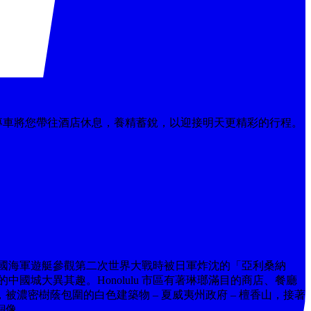
光臨，專車將您帶往酒店休息，養精蓄銳，以迎接明天更精彩的行程。
國海軍遊艇參觀第二次世界大戰時被日軍炸沈的「亞利桑納
城大異其趣。Honolulu 市區有著琳瑯滿目的商店、餐廳
濃密樹蔭包圍的白色建築物 – 夏威夷州政府 – 檀香山，接著
銅像。