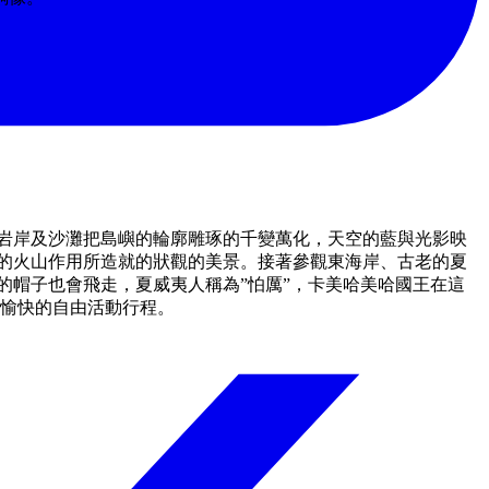
岩岸及沙灘把島嶼的輪廓雕琢的千變萬化，天空的藍與光影映
的火山作用所造就的狀觀的美景。接著參觀東海岸、古老的夏
的帽子也會飛走，夏威夷人稱為”怕厲”，卡美哈美哈國王在這
鬆愉快的自由活動行程。