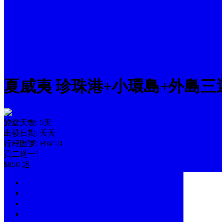
夏威夷 珍珠港+小環島+外島三選
旅遊天數: 5天
出發日期: 天天
行程團號: HW5D
買二送一!
$
850
起
行程介紹
行程特色
酒店和價格
旅客須知