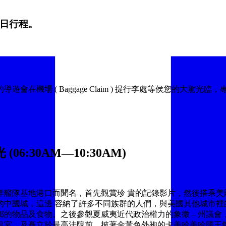
每日行程。
在機場 ( Baggage Claim ) 提行李處等侯您的大駕
06:30AM—10:30AM)
洋艦隊基地港口而聞名，首先觀賞珍 貴的記錄影片，然後搭乘美
國城，這邊 容納了許多不同族群的人們，與美國其他城市裡的中國
物品及食物。之後參觀夏威夷近代政治權力的象徵 – 州議會，被
皇宮，及矗立於最高法院前，披著金黃色外袍的卡美哈美哈國王