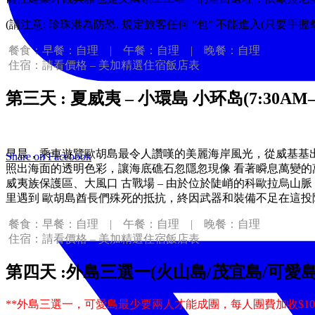
(請注意: 珍珠港為防恐, 規定旅客任何 ”包” 不能進入(只要手握
餐食：早餐：自理 | 午餐：自理 | 晚餐：自理
住宿：請看價格 – 美加精選住宿飯店表
第三天 : 夏威夷 – 小環島 小环岛(7:30AM—
早晨，乘車遊覽歐胡島最令人讚嘆的美麗海岸風光，從威基基
Share on Facebook
照出海面的透明色彩，讓海底礁石忽隱忽現像 看著瞬息萬變
威夷族保護區、大風口 古戰場 – 由於位於陡峭的科歐拉烏
里遇到 歐胡島酋長們殊死的抵抗，終因武器和裝備不足在這投
餐食：早餐：自理 | 午餐：自理 | 晚餐：自理
住宿：請看價格 – 美加精選住宿飯店表
第四天 :外島三選一(火山島/茂宜島/可愛島
**外島三選一，可愛島最少要兩人才能成團，每人團費加收$100