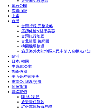
遊美國免簽專區
黃石公園
洛磯山脈
中國
台灣
台灣行程 完整攻略
癌篩健檢&醫學美容
台灣旅行地圖
台北捷運 路網圖
桃園機場捷運
旅居海外大陸地區人民申請入台觀光須知
歐洲
日本/ 韓國
中東/歐亞非
郵輪假期
墨西哥/中南美洲
東南亞/ 紐澳/斐濟
阿拉斯加
聯絡我們
聯 絡 我 們
旅遊責任條款
訂做專屬旅遊行程