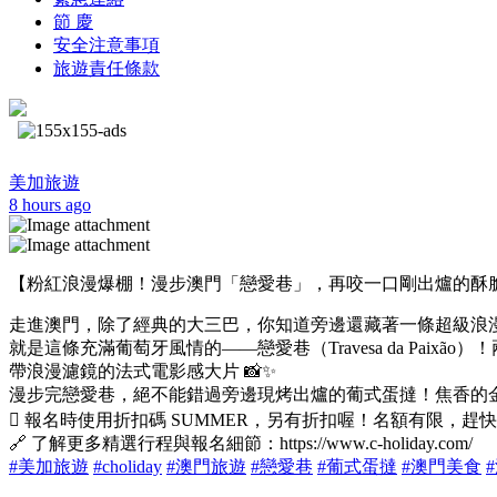
節 慶
安全注意事項
旅遊責任條款
美加旅遊
8 hours ago
【粉紅浪漫爆棚！漫步澳門「戀愛巷」，再咬一口剛出爐的酥脆葡
走進澳門，除了經典的大三巴，你知道旁邊還藏著一條超級浪
就是這條充滿葡萄牙風情的——戀愛巷（Travesa da P
帶浪漫濾鏡的法式電影感大片 📸✨
漫步完戀愛巷，絕不能錯過旁邊現烤出爐的葡式蛋撻！焦香的金
🪎 報名時使用折扣碼 SUMMER，另有折扣喔！名額有限，趕快揪
🔗 了解更多精選行程與報名細節：https://www.c-holiday.com/
#美加旅遊
#choliday
#澳門旅遊
#戀愛巷
#葡式蛋撻
#澳門美食