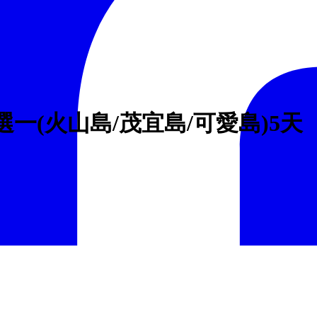
一(火山島/茂宜島/可愛島)5天