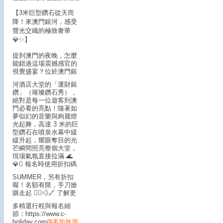
【3米巨型鑽石從天而
降！來澳門銀河，感受
聲光交織的極致奢華
💎✨】
提到澳門的夜晚，怎麼
能錯過這場震撼感官的
視覺盛宴？
位於澳門銀
河酒店大堂的「運財銀
鑽」（璀璨鑽石秀），
絕對是每一位遊客到澳
門必看的亮點！隨著如
夢似幻的音樂與絢麗燈
光起舞，高達 3 米的巨
型鑽石在噴泉水幕中緩
緩升起，耀眼奪目的光
芒瞬間照亮整個大堂，
現場氣氛直接拉滿 🌊
💎
🪎 報名時使用折扣碼
SUMMER，另有折扣
喔！名額有限，手刀搶
購走起 🏃‍♂️💨
🔗 了解更
多精選行程與報名細
節：https://www.c-
holiday.com/
#美加旅遊