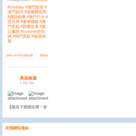
#choliday
#澳門旅遊
#
澳門銀河
#璀璨鑽石秀
#運財銀鑽
#澳門打卡
#
聲光秀
#奢華體驗
#澳
門景點
#跟團首選
#夏
日優惠
#summer折扣
碼
#熱門景點
#旅遊推
薦
View on Facebook
·
Share
美加旅遊
1 day ago
【陽光下熠熠生輝！來
澳門必拍的城市精神地
標—金蓮花廣場 🇲🇴
✨】
友情網站連結
矗立於新口岸高美士街