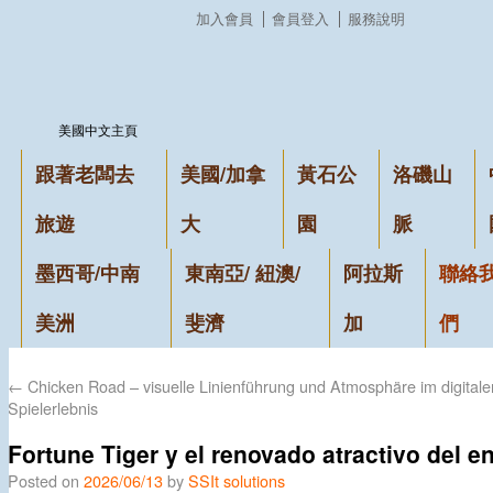
加入會員
會員登入
服務說明
美國中文主頁
跟著老闆去
美國/加拿
黃石公
洛磯山
旅遊
大
園
脈
墨西哥/中南
東南亞/ 紐澳/
阿拉斯
聯絡
美洲
斐濟
加
們
←
Chicken Road – visuelle Linienführung und Atmosphäre im digitale
Spielerlebnis
Fortune Tiger y el renovado atractivo del e
Posted on
2026/06/13
by
SSIt solutions