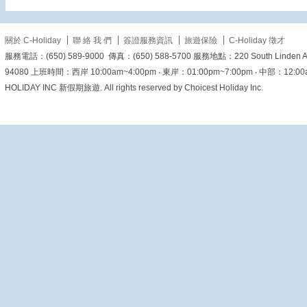
金蓮花廣場中央的「盛
世蓮花」大型雕塑，高
達 6 米，重達 6.5 噸，
是由黃銅鑄造、表面貼
關於 C-Holiday
聯 絡 我 們
簽證服務資訊
旅遊保險
C-Holiday 徵才
上金箔打造而成。在蔚
服務電話：(650) 589-9000 傳真：(650) 588-5700 服務地點：220 South Linden Ave. 
藍天空與陽光照耀下，
金色蓮花盛開得栩栩如
94080 上班時間：西岸 10:00am~4:00pm ‧ 東岸：01:00pm~7:00pm ‧ 中部：12:00am~6
生、金碧輝煌！
🪎 報名
HOLIDAY INC 新假期旅遊. All rights reserved by Choicest Holiday Inc.
時使用折扣碼
SUMMER，另有折扣
喔！名額有限，趕快揪
家人朋友一起出發 🏃‍♂️
💨
🔗 了解更多精選行
程與報名細節：
https://www.c-
holiday.com/
#美加旅遊
#choliday
#澳門旅遊
#
金蓮花廣場
#盛世蓮花
#澳門地標
#打卡景點
#
跟團首選
#夏日優惠
#summer折扣碼
#熱門
景點
#旅遊推薦
#澳門
打卡
View on Facebook
·
Share