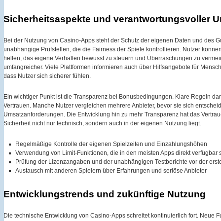
Sicherheitsaspekte und verantwortungsvoller
Bei der Nutzung von Casino-Apps steht der Schutz der eigenen Daten und des G
unabhängige Prüfstellen, die die Fairness der Spiele kontrollieren. Nutzer könne
helfen, das eigene Verhalten bewusst zu steuern und Überraschungen zu vermeide
umfangreicher. Viele Plattformen informieren auch über Hilfsangebote für Menschen
dass Nutzer sich sicherer fühlen.
Ein wichtiger Punkt ist die Transparenz bei Bonusbedingungen. Klare Regeln d
Vertrauen. Manche Nutzer vergleichen mehrere Anbieter, bevor sie sich entscheid
Umsatzanforderungen. Die Entwicklung hin zu mehr Transparenz hat das Vertrauen
Sicherheit nicht nur technisch, sondern auch in der eigenen Nutzung liegt.
Regelmäßige Kontrolle der eigenen Spielzeiten und Einzahlungshöhen
Verwendung von Limit-Funktionen, die in den meisten Apps direkt verfügbar 
Prüfung der Lizenzangaben und der unabhängigen Testberichte vor der ers
Austausch mit anderen Spielern über Erfahrungen und seriöse Anbieter
Entwicklungstrends und zukünftige Nutzung
Die technische Entwicklung von Casino-Apps schreitet kontinuierlich fort. Neue F