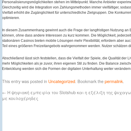
Personalisierungsmöglichkeiten stehen im Mittelpunkt. Manche Anbieter experimen
Gleichzeitig wird die Integration von Zahlungsmethoden immer vielfältiger, sod
Vielfalt erhöht die Zugänglichkeit für unterschiedliche Zielgruppen. Die Konku
optimieren.
In diesem Zusammenhang gewinnt auch die Frage der langfristigen Nutzung an Bede
können, ohne dass andere Interessen zu kurz kommen. Die Möglichkeit, jederzeit z
stationären Casinos bieten mobile Lösungen mehr Flexibilität, erfordern aber a
Teil eines größeren Freizeitangebots wahrgenommen werden. Nutzer schätzen di
Abschließend lässt sich feststellen, dass die Vielfalt der Spiele, die Qualität d
mehr Möglichkeiten als je zuvor, ihren eigenen Stil zu finden. Die Balance zwis
Entwicklung werden sich die Formen der digitalen Unterhaltung weiter verändern
This entry was posted in
Uncategorized
. Bookmark the
permalink
.
←
Η ψηφιακή εμπειρία του Slotshub και η εξέλιξη της ψυχαγ
με κουλοχέρηδες