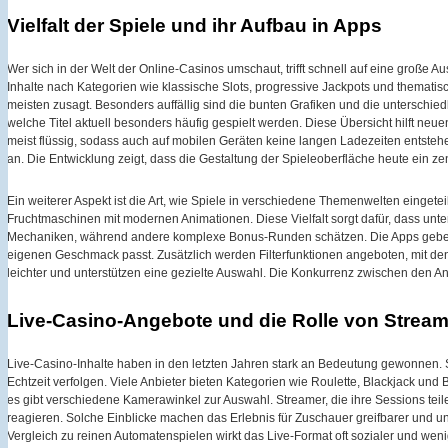
Vielfalt der Spiele und ihr Aufbau in Apps
Wer sich in der Welt der Online-Casinos umschaut, trifft schnell auf eine große
Inhalte nach Kategorien wie klassische Slots, progressive Jackpots und themat
meisten zusagt. Besonders auffällig sind die bunten Grafiken und die unterschi
welche Titel aktuell besonders häufig gespielt werden. Diese Übersicht hilft ne
meist flüssig, sodass auch auf mobilen Geräten keine langen Ladezeiten entstehe
an. Die Entwicklung zeigt, dass die Gestaltung der Spieleoberfläche heute ein zen
Ein weiterer Aspekt ist die Art, wie Spiele in verschiedene Themenwelten eingetei
Fruchtmaschinen mit modernen Animationen. Diese Vielfalt sorgt dafür, dass unt
Mechaniken, während andere komplexe Bonus-Runden schätzen. Die Apps geben 
eigenen Geschmack passt. Zusätzlich werden Filterfunktionen angeboten, mit de
leichter und unterstützen eine gezielte Auswahl. Die Konkurrenz zwischen den An
Live-Casino-Angebote und die Rolle von Strea
Live-Casino-Inhalte haben in den letzten Jahren stark an Bedeutung gewonnen.
Echtzeit verfolgen. Viele Anbieter bieten Kategorien wie Roulette, Blackjack und
es gibt verschiedene Kamerawinkel zur Auswahl. Streamer, die ihre Sessions teil
reagieren. Solche Einblicke machen das Erlebnis für Zuschauer greifbarer und un
Vergleich zu reinen Automatenspielen wirkt das Live-Format oft sozialer und wen