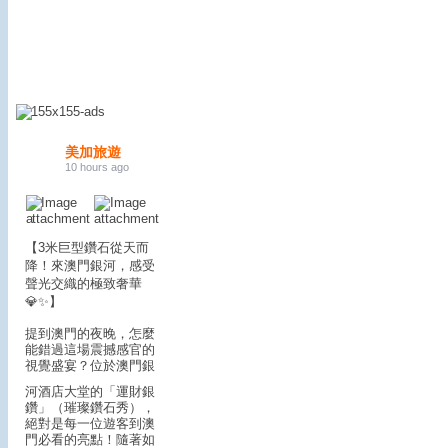
美加旅遊
10 hours ago
【3米巨型鑽石從天而
降！來澳門銀河，感受
聲光交織的極致奢華
💎✨】
提到澳門的夜晚，怎麼
能錯過這場震撼感官的
視覺盛宴？
位於澳門銀
河酒店大堂的「運財銀
鑽」（璀璨鑽石秀），
絕對是每一位遊客到澳
門必看的亮點！隨著如