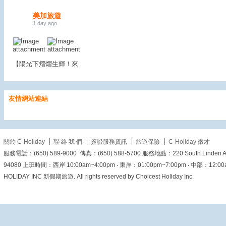
美加旅遊
1 day ago
【陽光下熠熠生輝！來
澳門必拍的城市精神地
標—金蓮花廣場 🇲🇴
✨】
友情網站連結
矗立於新口岸高美士街
金蓮花廣場中央的「盛
世蓮花」大型雕塑，高
達 6 米，重達 6.5 噸，
是由黃銅鑄造、表面貼
關於 C-Holiday
聯 絡 我 們
簽證服務資訊
旅遊保險
C-Holiday 徵才
上金箔打造而成。在蔚
服務電話：(650) 589-9000 傳真：(650) 588-5700 服務地點：220 South Linden Ave. 
藍天空與陽光照耀下，
金色蓮花盛開得栩栩如
94080 上班時間：西岸 10:00am~4:00pm ‧ 東岸：01:00pm~7:00pm ‧ 中部：12:00am~6
生、金碧輝煌！
🪎 報名
HOLIDAY INC 新假期旅遊. All rights reserved by Choicest Holiday Inc.
時使用折扣碼
SUMMER，另有折扣
喔！名額有限，趕快揪
家人朋友一起出發 🏃‍♂️
💨
🔗 了解更多精選行