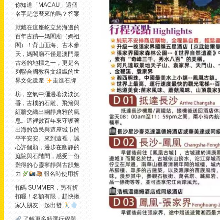
你知道「MACAU」這個
名字是怎麼來的嗎？
答案
就藏在這座屹立於海邊的
百年古蹟—媽閣廟（媽祖
閣）！背山面海、古木參
天，媽閣廟不僅是澳門最
古老的地標之一，更是名
列聯合國教科文組織的世
界文化遺產
走進石牌
坊，空氣中瀰漫著淡淡沉
香，古樸的石雕、飛簷與
紅牆交織出幽靜典雅的氣
息。這裡數百年來守護著
出海的漁民與這座城市的
平平安安。來到這裡，誠
心許個願，漫步在幽靜的
庭院與石階間，感受一份
難得的心靈寧靜與古韻魅
力
報名時使用折
扣碼 SUMMER，另有折
扣喔！名額有限，趕快揪
家人朋友一起出發
了解更多精選行程與