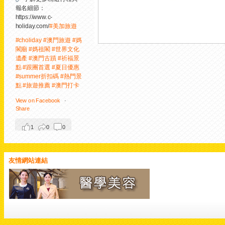
報名細節：
https://www.c-
holiday.com/
#美加旅遊
#choliday
#澳門旅遊
#媽
閣廟
#媽祖閣
#世界文化
遺產
#澳門古蹟
#祈福景
點
#跟團首選
#夏日優惠
#summer折扣碼
#熱門景
點
#旅遊推薦
#澳門打卡
View on Facebook
·
Share
1
0
0
友情網站連結
美加旅遊
1 day ago
【粉紅浪漫爆棚！漫步澳
門「戀愛巷」，再咬一口