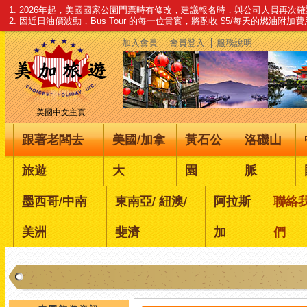
1. 2026年起，美國國家公園門票時有修改，建議報名時，與公司人員再次
2. 因近日油價波動，Bus Tour 的每一位貴賓，將酌收 $5/每天的燃油附加
加入會員
會員登入
服務說明
美國中文主頁
跟著老闆去
美國/加拿
黃石公
洛磯山
旅遊
大
園
脈
墨西哥/中南
東南亞/ 紐澳/
阿拉斯
聯絡
美洲
斐濟
加
們