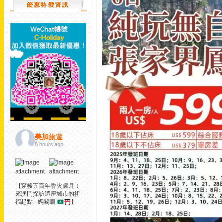
美加旅遊
8 hours ago
【穿梭五百年香火歲月！
來澳門探訪這座城市的祈
福起點 - 媽閣廟
】