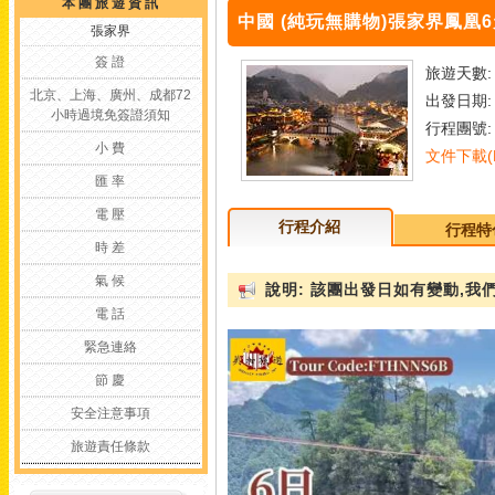
本 團 旅 遊 資 訊
中國 (純玩無購物)張家界鳳凰6天
張家界
簽 證
旅遊天數:
北京、上海、廣州、成都72
出發日期: 
小時過境免簽證須知
行程團號: 
小 費
文件下載(D
匯 率
電 壓
行程介紹
行程特
時 差
氣 候
說明: 該團出發日如有變動,
電 話
緊急連絡
節 慶
安全注意事項
旅遊責任條款