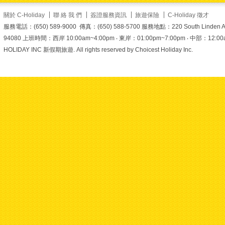
剛出爐的酥脆葡塔
】
關於 C-Holiday
聯 絡 我 們
簽證服務資訊
旅遊保險
C-Holiday 徵才
服務電話：(650) 589-9000 傳真：(650) 588-5700 服務地點：220 South Linden Ave. 
走進澳門，除了經典的大
94080 上班時間：西岸 10:00am~4:00pm ‧ 東岸：01:00pm~7:00pm ‧ 中部：12:00am~6
三巴，你知道旁邊還藏著
HOLIDAY INC 新假期旅遊. All rights reserved by Choicest Holiday Inc.
一條超級浪漫的隱藏版巷
弄嗎？
就是這條充滿葡萄
牙風情的——戀愛巷
（Travesa da
Paixão）！兩旁柔和的
粉紅色與粉黃色葡式建
築，搭配綠色木製閉窗與
古典石板路，抬頭還能遠
眺大三巴牌坊的剪影。隨
手一拍，都是自帶浪漫濾
鏡的法式電影感大片
漫步完戀愛巷，絕不
能錯過旁邊現烤出爐的葡
式蛋撻！焦香的金黃表
面、層層酥脆的塔皮，加
上濃郁滑嫩的奶蛋香，一
口咬下幸福感直接拉滿
報名時使用折扣碼