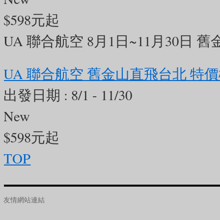
$598元起
#choliday
#珠海旅遊
#珠海大劇院
UA 聯合航空 8月1日~11月30日
卡熱點
#海景地標
#跟團首選
#夏
UA 聯合航空 舊金山直飛台北 特
0
0
0
出發日期 :
8/1 - 11/30
New
美加旅遊
5 days ago
$598元起
【站在南海邊的浪漫傳說！來珠海，一定要見她一面 🧜‍♀️✨】
TOP
來到珠海，如果沒和「珠海漁女」
友情網站連結
灣畔的巨型石雕，手捧熠熠生輝的