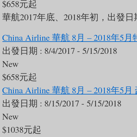
$658元起
2
0
0
華航2017年底、2018年初，出發日期：8
美加旅遊
2 days ago
China Airline 華航 8月 – 2018
【穿梭四百年東西方風情！來澳門，怎麼能錯過經典的大三巴？ 🇲🇴🏛️】
出發日期 :
8/4/2017 - 5/15/2018
New
提到澳門，大家第一個浮現的畫面
$658元起
在石階頂端的大三巴牌坊（聖保祿
China Airline 華航 8月 – 201
定的世界文化遺產，更是澳門四百
出發日期 :
8/15/2017 - 5/15/2018
致的宗教與東方元素圖案，每一處
New
扣碼 【SUMMER】，另有折扣喔！名
$1038元起