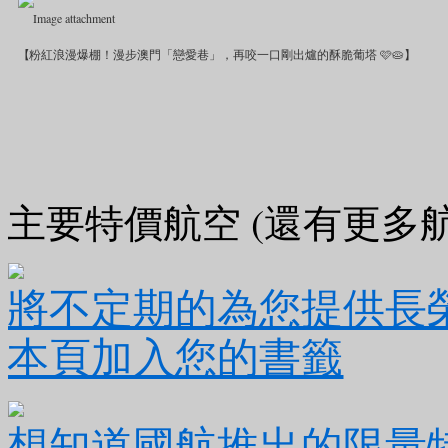
【粉紅浪漫爆棚！漫步澳門「戀愛巷」，再咬一口剛出爐的酥脆葡塔 🩷🥧】
走進澳門，除了經典的大三巴，你
弄嗎？
就是這條充滿葡萄牙風情的——戀愛
和的粉紅色與粉黃色葡式建築，搭
主要特價航空 (還有更多航空
遠眺大三巴牌坊的剪影。隨手一拍，
✨
漫步完戀愛巷，絕不能錯過旁邊
將不定期的為您提供長
本頁加入您的書籤
層層酥脆的塔皮，加上濃郁滑嫩的奶
名時使用折扣碼 SUMMER，另
想知道國航推出的限量
起報名出發 🏃‍♂️💨
🔗 了解更多精選行程