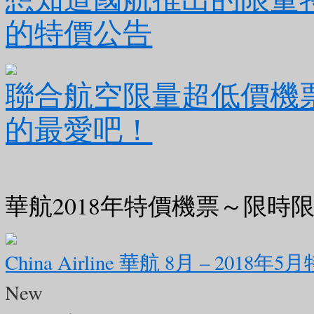
的特價公告
holiday.com/
#美加旅遊
#choliday
#
門打卡
#大三巴
#葡式風情
#浪漫景
聯合航空限量超低價機
#summer折扣碼
#旅遊推薦
的最愛吧！
1
0
0
華航2018年特價機票～限時
美加旅遊
2 days ago
China Airline 華航 8月 – 2018
10月24日 精選出發｜獨家領隊全程隨行。限量開放・預訂從速
New