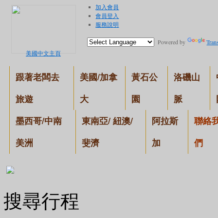
加入會員
會員登入
服務說明
Powered by
Trans
美國中文主頁
跟著老闆去
美國/加拿
黃石公
洛磯山
旅遊
大
園
脈
墨西哥/中南
東南亞/ 紐澳/
阿拉斯
聯絡
美洲
斐濟
加
們
搜尋行程