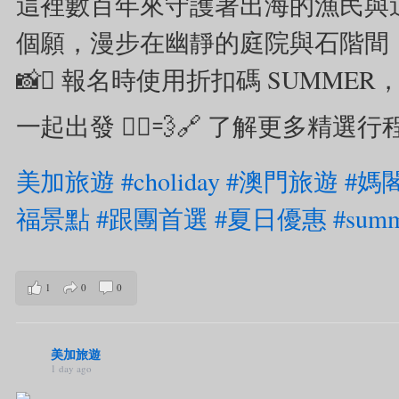
這裡數百年來守護著出海的漁民與
個願，漫步在幽靜的庭院與石階間，
📸
🪎 報名時使用折扣碼 SUMM
一起出發 🏃‍♂️💨
🔗 了解更多精選行程與報名
美加旅遊
#choliday
#澳門旅遊
#媽
福景點
#跟團首選
#夏日優惠
#su
1
0
0
美加旅遊
1 day ago