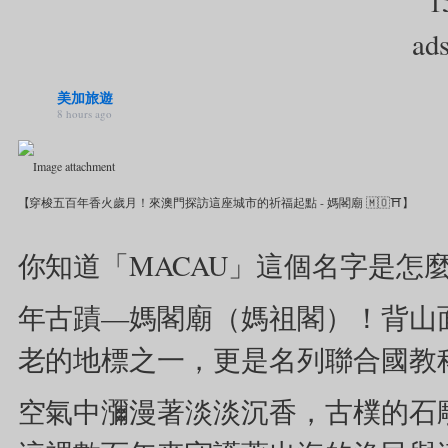
美加旅遊
8 hours ago
【穿梭五百年香火歲月！來澳門探訪這座城市的祈福起點 - 媽閣廟 🇲🇴⛩️】
你知道「MACAU」這個名字是怎
年古蹟—媽閣廟（媽祖閣）！背山
老的地標之一，更是名列聯合國教
空氣中瀰漫著淡淡沉香，古樸的石