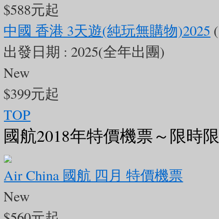
大海，遠處青洲航道橋的「中國結」
$588元起
www.youtube.com/watch?v=cpzqiyp
中國 香港 3天遊(純玩無購物)2025
出發日期 :
2025(全年出團)
👉 專屬社群報名優惠
🪎 報名時使
New
額有限，趕快揪親朋好友一起出發 🏃‍♂
$399元起
https://www.c-holiday.com/
#美加旅
TOP
國航2018年特價機票～限時
界奇蹟
#跨海大橋
#海上風光
#港
折扣碼
#熱門景點
#旅遊推薦
#飛
Air China 國航 四月 特價機票
New
2
0
0
$560元起