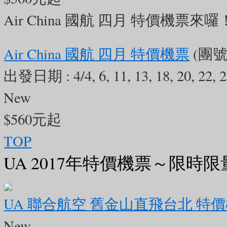
美加旅遊
Air China 國航 四月 特價機票來囉
4 days ago
【日月雙貝閃耀日月灣！來珠海近距離感受海上的建築奇蹟 🐚✨】
Air China 國航 四月 特價機票
(團號 
出發日期 :
4/4, 6, 11, 13, 18, 20, 22, 
你有看過「從海裡長出來」的歌劇
New
能錯過這座中國唯一建在海島上的
$560元起
白色「貝殼」組成的造型，就像盛
TOP
親切地稱它為「日月貝」🐚🌊
白天
UA 2017年特價機票～限時
優雅耀眼；到了夜晚，燈光秀如夢
人驚豔的高級感大片！
👉 專屬折
UA 聯合航空 舊金山直飛台北 特
【SUMMER】，另有折扣喔！名額有限
New