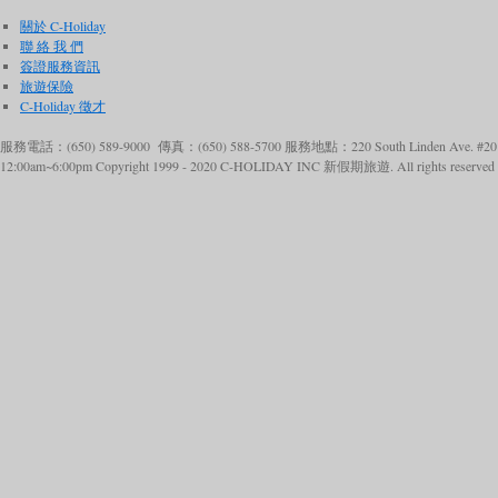
標，背後更流傳著一段動人的南海
關於 C-Holiday
聯 絡 我 們
吹拂，兩旁是椰林與沙灘，隨手一
簽證服務資訊
旅遊保險
遊！
C-Holiday 徵才
👉 遊廣東 吃美食(粤港澳)珠
服務電話：(650) 589-9000 傳真：(650) 588-5700 服務地點：220 South Linden Ave. #201
12:00am~6:00pm Copyright 1999 - 2020 C-HOLIDAY INC 新假期旅遊. All rights reserved by
0924/
🔗 行程預約：
加州專線：650-589
號/Line/WhatsApp/Text Message: 65
🪎 報名時使用折扣碼SUMMER，
#珠海漁女
#香爐灣
#情侶路
#廣東
#熱門景點
#旅遊推薦
#南海傳說