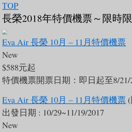
選行程與報名細節：https://www.c-hol
TOP
#大三巴牌坊
#大三巴
#世界文化遺
長榮2018年特價機票～限時
選
#夏日優惠
#summer折扣碼
#熱
Eva Air 長榮 10月 – 11月特價機票
0
0
0
New
$588元起
美加旅遊
特價機票開票日期：即日起至8/21/2
3 days ago
【跨越蔚藍海洋的巨龍！親眼見證世界級工程奇蹟——港珠澳大橋 🌉✨】
Eva Air 長榮 10月 – 11月特價機票
(
被譽為「新世界七大奇蹟」之一的港
出發日期 :
10/29~11/19/2017
於一體，是全球最長的跨海大橋！
New